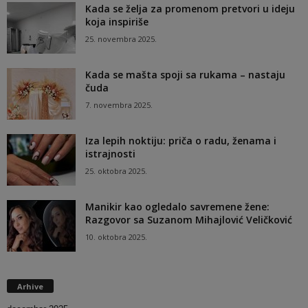
Kada se želja za promenom pretvori u ideju
koja inspiriše
25. novembra 2025.
Kada se mašta spoji sa rukama – nastaju
čuda
7. novembra 2025.
Iza lepih noktiju: priča o radu, ženama i
istrajnosti
25. oktobra 2025.
Manikir kao ogledalo savremene žene:
Razgovor sa Suzanom Mihajlović Veličković
10. oktobra 2025.
Arhive