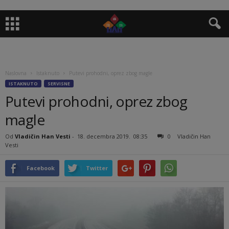
Naslovna
Istaknuto
Putevi prohodni, oprez zbog magle
ISTAKNUTO
SERVISNE
Putevi prohodni, oprez zbog
magle
Od
Vladičin Han Vesti
-
18. decembra 2019.
08:35
0
Vladičin Han
Vesti
Facebook
Twitter