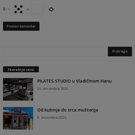
9
−
=
Skorašnje vesti
PILATES STUDIO u Vladičinom Hanu
25. decembra 2025.
Od kuhinje do srca mušterija
9. decembra 2025.