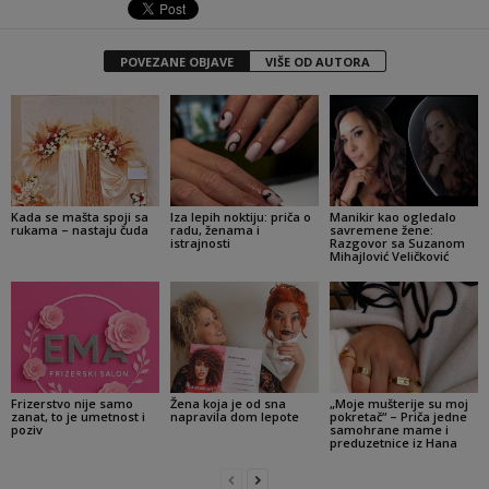
POVEZANE OBJAVE
VIŠE OD AUTORA
Kada se mašta spoji sa
Iza lepih noktiju: priča o
Manikir kao ogledalo
rukama – nastaju čuda
radu, ženama i
savremene žene:
istrajnosti
Razgovor sa Suzanom
Mihajlović Veličković
Frizerstvo nije samo
Žena koja je od sna
„Moje mušterije su moj
zanat, to je umetnost i
napravila dom lepote
pokretač“ – Priča jedne
poziv
samohrane mame i
preduzetnice iz Hana