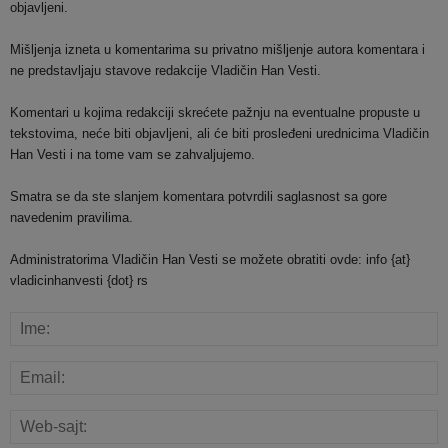
objavljeni.
Mišljenja izneta u komentarima su privatno mišljenje autora komentara i
ne predstavljaju stavove redakcije Vladičin Han Vesti.
Komentari u kojima redakciji skrećete pažnju na eventualne propuste u
tekstovima, neće biti objavljeni, ali će biti prosleđeni urednicima Vladičin
Han Vesti i na tome vam se zahvaljujemo.
Smatra se da ste slanjem komentara potvrdili saglasnost sa gore
navedenim pravilima.
Administratorima Vladičin Han Vesti se možete obratiti ovde: info {at}
vladicinhanvesti {dot} rs