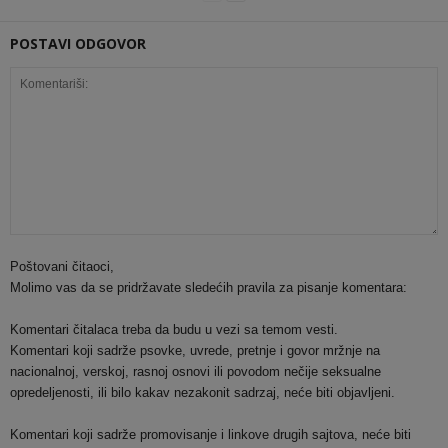
POSTAVI ODGOVOR
Poštovani čitaoci,
Molimo vas da se pridržavate sledećih pravila za pisanje komentara:
Komentari čitalaca treba da budu u vezi sa temom vesti.
Komentari koji sadrže psovke, uvrede, pretnje i govor mržnje na
nacionalnoj, verskoj, rasnoj osnovi ili povodom nečije seksualne
opredeljenosti, ili bilo kakav nezakonit sadrzaj, neće biti objavljeni.
Komentari koji sadrže promovisanje i linkove drugih sajtova, neće biti