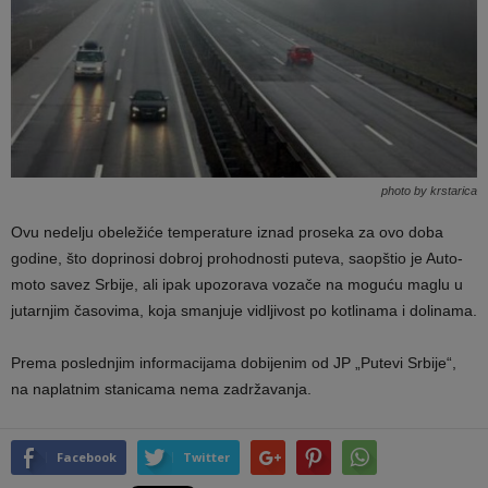
photo by krstarica
Ovu nedelju obeležiće temperature iznad proseka za ovo doba
godine, što doprinosi dobroj prohodnosti puteva, saopštio je Auto-
moto savez Srbije, ali ipak upozorava vozače na moguću maglu u
jutarnjim časovima, koja smanjuje vidljivost po kotlinama i dolinama.
Prema poslednjim informacijama dobijenim od JP „Putevi Srbije“,
na naplatnim stanicama nema zadržavanja.
Facebook
Twitter