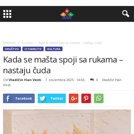
Naslovna
Društvo
Kada se mašta spoji sa rukama – nastaju čuda
DRUŠTVO
ISTAKNUTO
KULTURA
Kada se mašta spoji sa rukama –
nastaju čuda
Od
Vladičin Han Vesti
-
7. novembra 2025.
14:06
0
Vladičin Han
Vesti
Facebook
Twitter