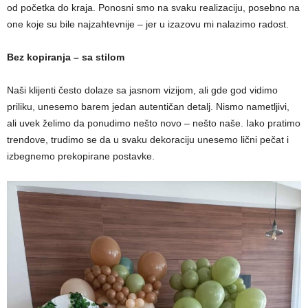
od početka do kraja. Ponosni smo na svaku realizaciju, posebno na
one koje su bile najzahtevnije – jer u izazovu mi nalazimo radost.
Bez kopiranja – sa stilom
Naši klijenti često dolaze sa jasnom vizijom, ali gde god vidimo
priliku, unesemo barem jedan autentičan detalj. Nismo nametljivi,
ali uvek želimo da ponudimo nešto novo – nešto naše. Iako pratimo
trendove, trudimo se da u svaku dekoraciju unesemo lični pečat i
izbegnemo prekopirane postavke.