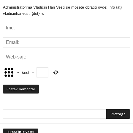
Administratorima Vladičin Han Vesti se možete obratiti ovde: info {at}
vladicinhanvesti {dot} rs
−
šest
=
Skorašnje vesti