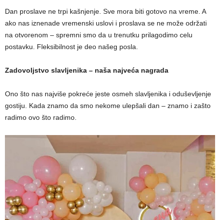
Dan proslave ne trpi kašnjenje. Sve mora biti gotovo na vreme. A
ako nas iznenade vremenski uslovi i proslava se ne može održati
na otvorenom – spremni smo da u trenutku prilagodimo celu
postavku. Fleksibilnost je deo našeg posla.
Zadovoljstvo slavljenika – naša najveća nagrada
Ono što nas najviše pokreće jeste osmeh slavljenika i oduševljenje
gostiju. Kada znamo da smo nekome ulepšali dan – znamo i zašto
radimo ovo što radimo.