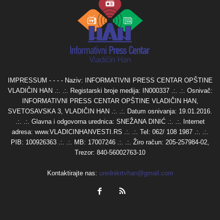
IMPRESSUM - - - - Naziv: INFORMATIVNI PRESS CENTAR OPŠTINE
VLADIČIN HAN .:. .:. Registarski broje medija: IN000337 .:. .:. Osnivač:
INFORMATIVNI PRESS CENTAR OPŠTINE VLADIČIN HAN,
SVETOSAVSKA 3, VLADIČIN HAN .:. .:. Datum osnivanja: 19.01.2016.
.:. .:. Glavna i odgovorna urednica: SNEŽANA DINIĆ .:. .:. Internet
adresa: www.VLADICINHANVESTI.RS .:. .:. Tel: 062/ 108 1987 .:. .:.
PIB: 100926363 .:. .:. MB: 17007246 .:. .:. Žiro račun: 205-257984-02,
Trezor: 840-56002763-10
Kontaktirajte nas:
urednikrtvhan@gmail.com