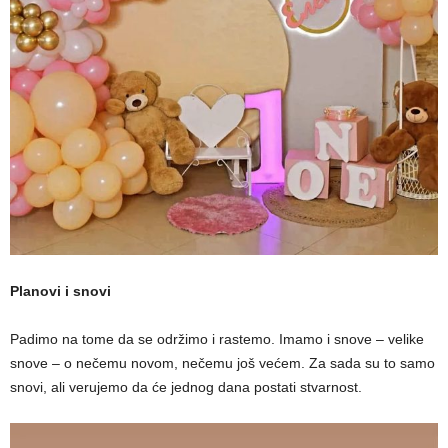
Planovi i snovi
Padimo na tome da se održimo i rastemo. Imamo i snove – velike
snove – o nečemu novom, nečemu još većem. Za sada su to samo
snovi, ali verujemo da će jednog dana postati stvarnost.