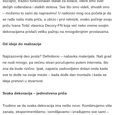
slučajno, tražeći funkcionalan stalak za kolače, otkrili smo svet
dečijih rođendana i slatkih stolova. Sve što smo videli, shvatili smo
– možemo to sami da napravimo! U radionici mog oca počela je da
se rađa naša mala priča, a ubrzo i prvi rekviziti, ovako počinje svoju
priču Ivana Tošić vlasnica Decory-FN koja već neko vreme svojim
dekoracijama privlači veliku pažnju na mnogobrojnim proslavama.
Od ideje do realizacije
Najizazovniji deo posla? Definitivno – nabavka materijala. Naš grad
ne nudi mnogo, pa većinu stvari poručujemo putem interneta, što
zna da bude rizično. Ipak, najveće zadovoljstvo dolazi onda kada
sve to dođe na svoje mesto – kada dođe dan montaže i kada se
ideja pretvori u stvarnost.
Svaka dekoracija – jedinstvena priča
Trudimo se da svaka dekoracija ima nešto novo. Kombinujemo više
zanata, eksperimentišemo, osmišljavamo i izrađujemo sve sami –