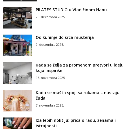
PILATES STUDIO u Vladičinom Hanu
25. decembra 2025.
Od kuhinje do srca mušterija
9. decembra 2025.
Kada se želja za promenom pretvori u ideju
koja inspiriše
25. novembra 2025.
Kada se mašta spoji sa rukama – nastaju
čuda
7. novembra 2025.
Iza lepih noktiju: priča o radu, ženama i
istrajnosti