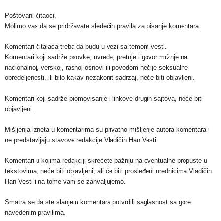
Poštovani čitaoci,
Molimo vas da se pridržavate sledećih pravila za pisanje komentara:
Komentari čitalaca treba da budu u vezi sa temom vesti.
Komentari koji sadrže psovke, uvrede, pretnje i govor mržnje na
nacionalnoj, verskoj, rasnoj osnovi ili povodom nečije seksualne
opredeljenosti, ili bilo kakav nezakonit sadrzaj, neće biti objavljeni.
Komentari koji sadrže promovisanje i linkove drugih sajtova, neće biti
objavljeni.
Mišljenja izneta u komentarima su privatno mišljenje autora komentara i
ne predstavljaju stavove redakcije Vladičin Han Vesti.
Komentari u kojima redakciji skrećete pažnju na eventualne propuste u
tekstovima, neće biti objavljeni, ali će biti prosleđeni urednicima Vladičin
Han Vesti i na tome vam se zahvaljujemo.
Smatra se da ste slanjem komentara potvrdili saglasnost sa gore
navedenim pravilima.