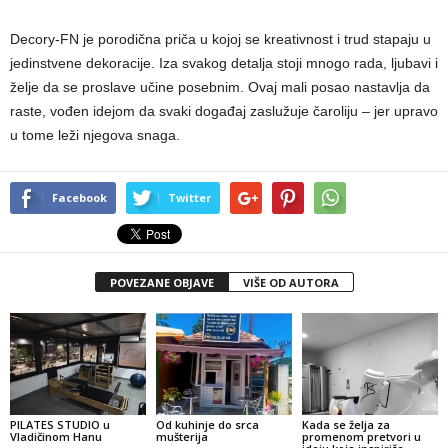
Decory-FN je porodična priča u kojoj se kreativnost i trud stapaju u
jedinstvene dekoracije. Iza svakog detalja stoji mnogo rada, ljubavi i
želje da se proslave učine posebnim. Ovaj mali posao nastavlja da
raste, vođen idejom da svaki događaj zaslužuje čaroliju – jer upravo
u tome leži njegova snaga.
Facebook
Twitter
POVEZANE OBJAVE
VIŠE OD AUTORA
PILATES STUDIO u
Od kuhinje do srca
Kada se želja za
Vladičinom Hanu
mušterija
promenom pretvori u