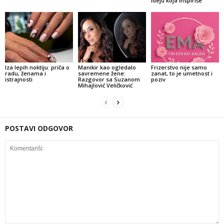
ideju koja inspiriše
Iza lepih noktiju: priča o
Manikir kao ogledalo
Frizerstvo nije samo
radu, ženama i
savremene žene:
zanat, to je umetnost i
istrajnosti
Razgovor sa Suzanom
poziv
Mihajlović Veličković
POSTAVI ODGOVOR