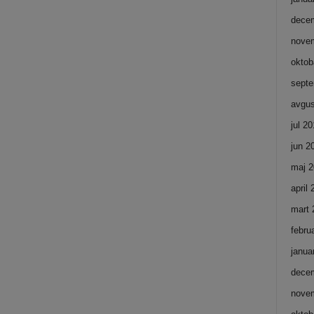
dece
nove
oktob
septe
avgus
jul 2
jun 2
maj 2
april
mart 
febru
janua
dece
nove