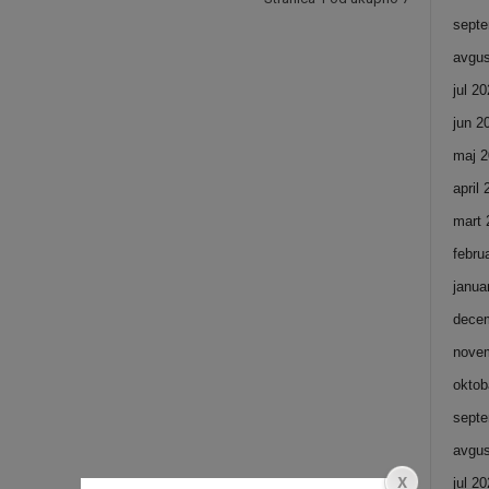
septe
avgus
jul 2
jun 2
maj 2
april
mart 
febru
janua
dece
nove
oktob
septe
avgus
jul 2