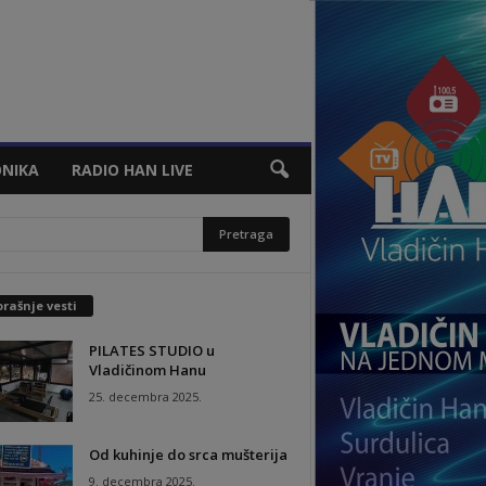
NIKA
RADIO HAN LIVE
rašnje vesti
PILATES STUDIO u
Vladičinom Hanu
25. decembra 2025.
Od kuhinje do srca mušterija
9. decembra 2025.