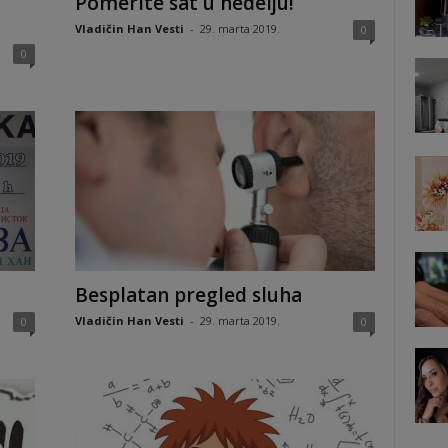
Pomerite sat u nedelju!
Vladičin Han Vesti
-
29. marta 2019.
0
0
Besplatan pregled sluha
Vladičin Han Vesti
-
29. marta 2019.
0
0