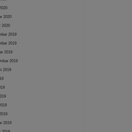
2020
ar 2020
r 2020
mbar 2019
mbar 2019
ar 2019
mbar 2019
t 2019
019
019
019
 2019
2019
ar 2019
r 2019