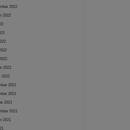
mbar 2022
t 2022
022
022
022
 2022
2022
ar 2022
r 2022
mbar 2021
mbar 2021
ar 2021
mbar 2021
t 2021
021