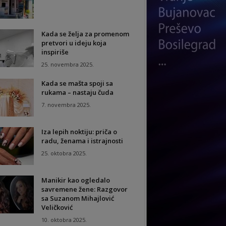
Kada se želja za promenom
pretvori u ideju koja
inspiriše
25. novembra 2025.
Kada se mašta spoji sa
rukama – nastaju čuda
7. novembra 2025.
Iza lepih noktiju: priča o
radu, ženama i istrajnosti
25. oktobra 2025.
Manikir kao ogledalo
savremene žene: Razgovor
sa Suzanom Mihajlović
Veličković
10. oktobra 2025.