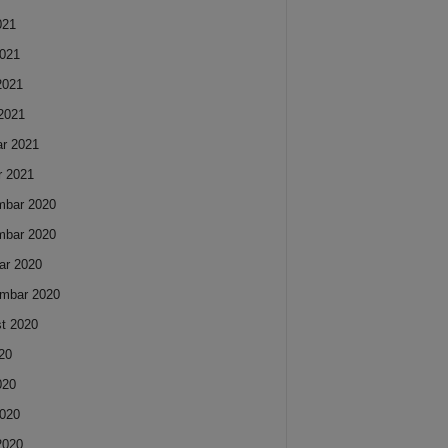
021
021
 2021
2021
ar 2021
r 2021
mbar 2020
mbar 2020
ar 2020
mbar 2020
t 2020
020
020
020
 2020