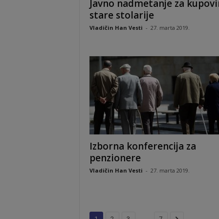
Javno nadmetanje za kupov
stare stolarije
Vladičin Han Vesti
-
27. marta 2019.
Izborna konferencija za
penzionere
Vladičin Han Vesti
-
27. marta 2019.
...
1
2
3
7