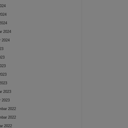
024
 2024
2024
ar 2024
r 2024
023
023
023
 2023
2023
ar 2023
r 2023
mbar 2022
mbar 2022
ar 2022