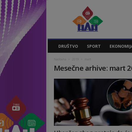
Vladičin
Han
Vesti
DRUŠTVO
SPORT
EKONOMIJ
Naslovna
2019
mart
Mesečne arhive: mart 