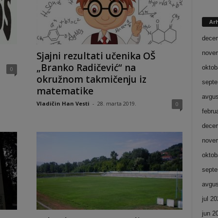
Ar
dece
nove
Sjajni rezultati učenika OŠ
„Branko Radičević“ na
oktob
0
okružnom takmičenju iz
septe
matematike
avgus
Vladičin Han Vesti
-
28. marta 2019.
0
febru
dece
nove
oktob
septe
avgus
jul 2
jun 2