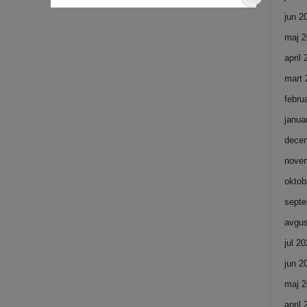
jun 2
maj 2
april
mart 
febru
janua
dece
nove
oktob
septe
avgus
jul 2
jun 2
maj 2
april