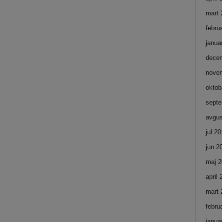
mart 
febru
janua
dece
nove
oktob
septe
avgus
jul 2
jun 2
maj 2
april
mart 
febru
janua