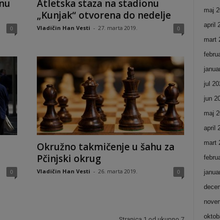
inu
Atletska staza na stadionu
maj 2
„Kunjak“ otvorena do nedelje
april
Vladičin Han Vesti
-
27. marta 2019.
0
0
mart 
febru
janua
jul 2
jun 2
maj 2
april
mart 
Okružno takmičenje u šahu za
Pčinjski okrug
febru
Vladičin Han Vesti
-
26. marta 2019.
0
0
janua
dece
nove
oktob
Stranica 1 od ukupno 7