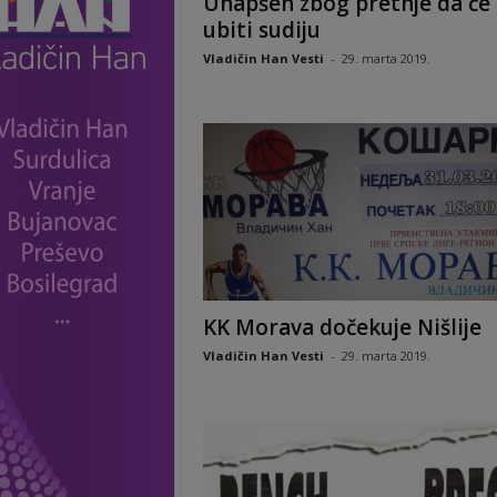
Uhapšen zbog pretnje da će
ubiti sudiju
Vladičin Han Vesti
-
29. marta 2019.
KK Morava dočekuje Nišlije
Vladičin Han Vesti
-
29. marta 2019.