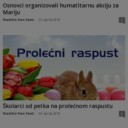
Osnovci organizovali humatitarnu akciju za
Mariju
Vladičin Han Vesti
-
25. aprila 2019.
0
Školarci od petka na prolećnom raspustu
Vladičin Han Vesti
-
24. aprila 2019.
0