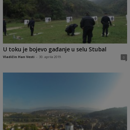
U toku je bojevo gađanje u selu Stubal
Vladičin Han Vesti
-
30. aprila 2019.
0