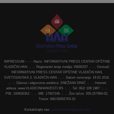
IMPRESSUM - - - - Naziv: INFORMATIVNI PRESS CENTAR OPŠTINE
VLADIČIN HAN .:. .:. Registarski broje medija: IN000337 .:. .:. Osnivač:
INFORMATIVNI PRESS CENTAR OPŠTINE VLADIČIN HAN,
SVETOSAVSKA 3, VLADIČIN HAN .:. .:. Datum osnivanja: 19.01.2016.
.:. .:. Glavna i odgovorna urednica: SNEŽANA DINIĆ .:. .:. Internet
adresa: www.VLADICINHANVESTI.RS .:. .:. Tel: 062/ 108 1987 .:. .:.
PIB: 100926363 .:. .:. MB: 17007246 .:. .:. Žiro račun: 205-257984-02,
Trezor: 840-56002763-10
Kontaktirajte nas:
urednikrtvhan@gmail.com