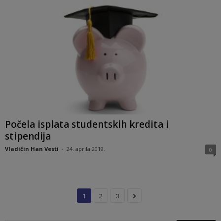
Počela isplata studentskih kredita i
stipendija
Vladičin Han Vesti
-
24. aprila 2019.
0
1
2
3