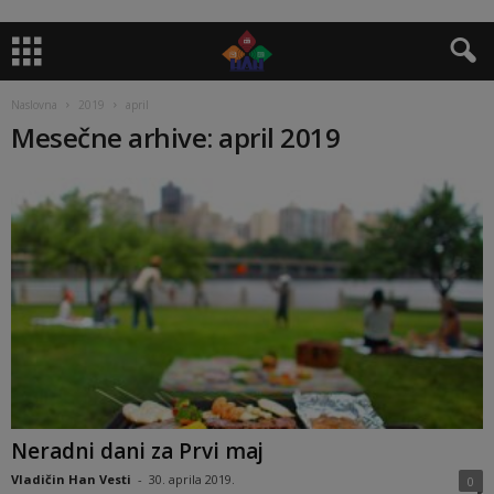
Naslovna
2019
april
Mesečne arhive: april 2019
Neradni dani za Prvi maj
Vladičin Han Vesti
-
30. aprila 2019.
0