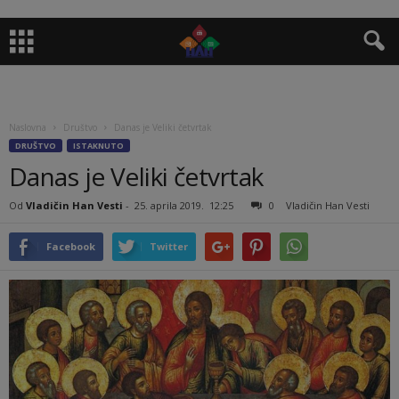
Naslovna
Društvo
Danas je Veliki četvrtak
DRUŠTVO
ISTAKNUTO
Danas je Veliki četvrtak
Od
Vladičin Han Vesti
-
25. aprila 2019.
12:25
0
Vladičin Han Vesti
Facebook
Twitter