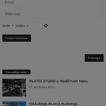
osam
×
sedam
=
Skorašnje vesti
PILATES STUDIO u Vladičinom Hanu
25. decembra 2025.
Od kuhinje do srca mušterija