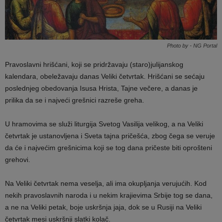
Photo by - NG Portal
Pravoslavni hrišćani, koji se pridržavaju (staro)julijanskog
kalendara, obeležavaju danas Veliki četvrtak. Hrišćani se sećaju
poslednjeg obedovanja Isusa Hrista, Tajne večere, a danas je
prilika da se i najveći grešnici razreše greha.
U hramovima se služi liturgija Svetog Vasilija velikog, a na Veliki
četvrtak je ustanovljena i Sveta tajna pričešća, zbog čega se veruje
da će i najvećim grešnicima koji se tog dana pričeste biti oprošteni
grehovi.
Na Veliki četvrtak nema veselja, ali ima okupljanja verujućih. Kod
nekih pravoslavnih naroda i u nekim krajievima Srbije tog se dana,
a ne na Veliki petak, boje uskršnja jaja, dok se u Rusiji na Veliki
četvrtak mesi uskršnji slatki kolač.