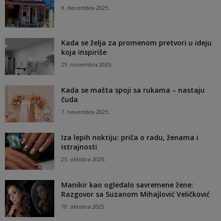
9. decembra 2025.
Kada se želja za promenom pretvori u ideju
koja inspiriše
25. novembra 2025.
Kada se mašta spoji sa rukama – nastaju
čuda
7. novembra 2025.
Iza lepih noktiju: priča o radu, ženama i
istrajnosti
25. oktobra 2025.
Manikir kao ogledalo savremene žene:
Razgovor sa Suzanom Mihajlović Veličković
10. oktobra 2025.