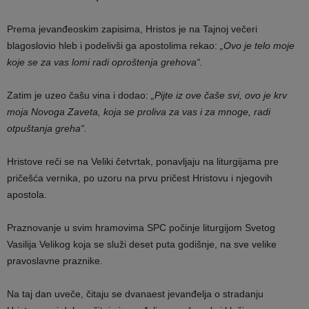
Prema jevanđeoskim zapisima, Hristos je na Tajnoj večeri
blagoslovio hleb i podelivši ga apostolima rekao:
„Ovo je telo moje
koje se za vas lomi radi oproštenja grehova“.
Zatim je uzeo čašu vina i dodao:
„Pijte iz ove čaše svi, ovo je krv
moja Novoga Zaveta, koja se proliva za vas i za mnoge, radi
otpuštanja greha“.
Hristove reči se na Veliki četvrtak, ponavljaju na liturgijama pre
pričešća vernika, po uzoru na prvu pričest Hristovu i njegovih
apostola.
Praznovanje u svim hramovima SPC počinje liturgijom Svetog
Vasilija Velikog koja se služi deset puta godišnje, na sve velike
pravoslavne praznike.
Na taj dan uveče, čitaju se dvanaest jevanđelja o stradanju