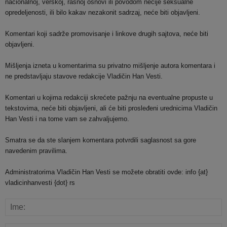
nacionalnoj, verskoj, rasnoj osnovi ili povodom nečije seksualne
opredeljenosti, ili bilo kakav nezakonit sadrzaj, neće biti objavljeni.
Komentari koji sadrže promovisanje i linkove drugih sajtova, neće biti
objavljeni.
Mišljenja izneta u komentarima su privatno mišljenje autora komentara i
ne predstavljaju stavove redakcije Vladičin Han Vesti.
Komentari u kojima redakciji skrećete pažnju na eventualne propuste u
tekstovima, neće biti objavljeni, ali će biti prosleđeni urednicima Vladičin
Han Vesti i na tome vam se zahvaljujemo.
Smatra se da ste slanjem komentara potvrdili saglasnost sa gore
navedenim pravilima.
Administratorima Vladičin Han Vesti se možete obratiti ovde: info {at}
vladicinhanvesti {dot} rs