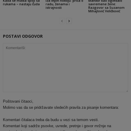
Kada se mašta spoji sa
Iza lepih noktiju: priča o
Manikir kao ogledalo
rukama – nastaju čuda
radu, ženama i
savremene žene:
istrajnosti
Razgovor sa Suzanom
Mihajlović Veličković
POSTAVI ODGOVOR
Poštovani čitaoci,
Molimo vas da se pridržavate sledećih pravila za pisanje komentara:
Komentari čitalaca treba da budu u vezi sa temom vesti.
Komentari koji sadrže psovke, uvrede, pretnje i govor mržnje na