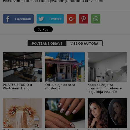
Hristovom, i dok se čitaju jevanđelja narod u crkvi kleči.
Facebook
Twitter
POVEZANE OBJAVE
VIŠE OD AUTORA
PILATES STUDIO u
Od kuhinje do srca
Kada se želja za
Vladičinom Hanu
mušterija
promenom pretvori u
ideju koja inspiriše