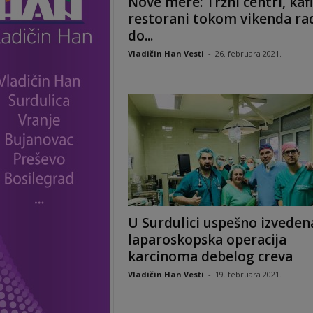
Nove mere: Tržni centri, kafić
restorani tokom vikenda ra
do...
Vladičin Han Vesti
-
26. februara 2021.
U Surdulici uspešno izveden
laparoskopska operacija
karcinoma debelog creva
Vladičin Han Vesti
-
19. februara 2021.