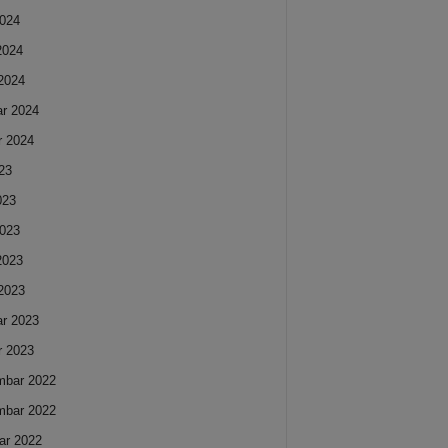
024
 2024
2024
ar 2024
r 2024
023
023
023
 2023
2023
ar 2023
r 2023
mbar 2022
mbar 2022
ar 2022