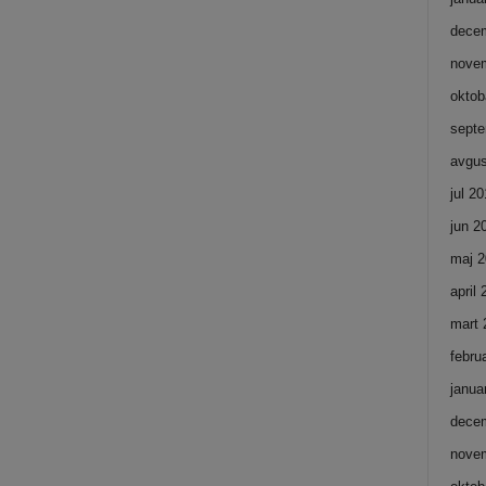
dece
nove
oktob
septe
avgus
jul 2
jun 2
maj 2
april
mart 
febru
janua
dece
nove