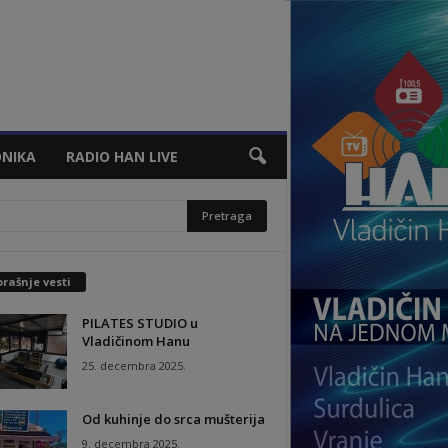
NIKA
RADIO HAN LIVE
rašnje vesti
PILATES STUDIO u
Vladičinom Hanu
25. decembra 2025.
Od kuhinje do srca mušterija
9. decembra 2025.