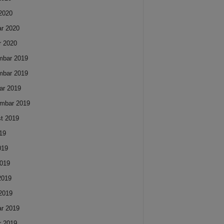
2020
ar 2020
r 2020
mbar 2019
mbar 2019
ar 2019
mbar 2019
t 2019
019
019
019
 2019
2019
ar 2019
r 2019