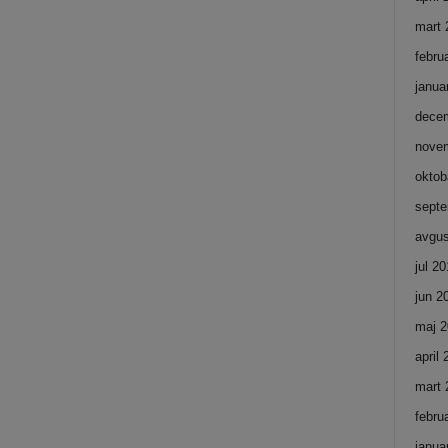
mart 
febru
janua
dece
nove
oktob
septe
avgus
jul 2
jun 2
maj 2
april
mart 
febru
janua