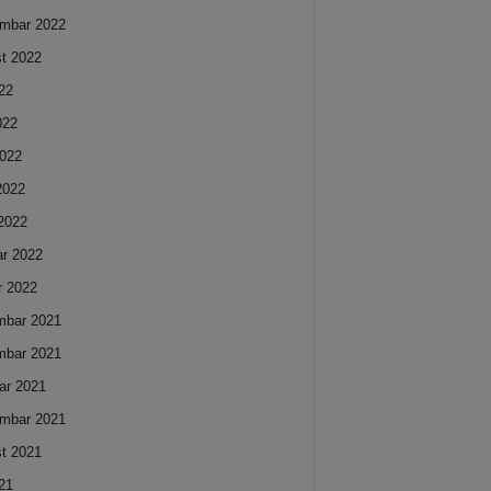
mbar 2022
t 2022
022
022
022
 2022
2022
ar 2022
r 2022
mbar 2021
mbar 2021
ar 2021
mbar 2021
t 2021
021