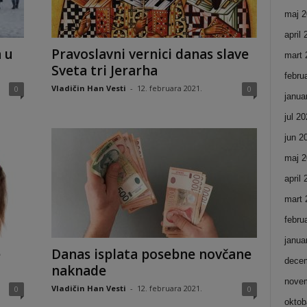
maj 2
april
 u
Pravoslavni vernici danas slave
mart 
Sveta tri Jerarha
febru
Vladičin Han Vesti
-
12. februara 2021.
0
0
janua
jul 2
jun 2
maj 2
april
mart 
febru
janua
e
Danas isplata posebne novčane
dece
naknade
nove
Vladičin Han Vesti
-
12. februara 2021.
0
0
oktob