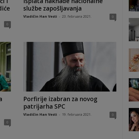
i i
Isplata naknade nacionalne
diće
službe zapošljavanja
Vladičin Han Vesti
-
23. februara 2021.
0
0
a
Porfirije izabran za novog
patrijarha SPC
Vladičin Han Vesti
-
19. februara 2021.
0
0