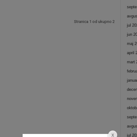
septe
avgus
Stranica 1 od ukupno 2
jul 2
jun 2
maj 2
april
mart 
febru
janua
dece
nove
oktob
septe
avgus
jul 2