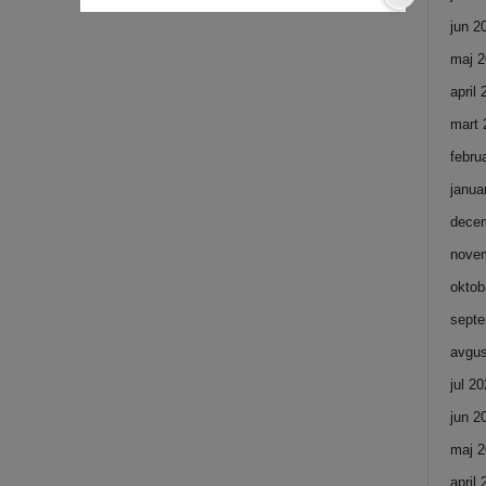
jun 2
maj 2
april
mart 
febru
janua
dece
nove
oktob
septe
avgus
jul 2
jun 2
maj 2
april