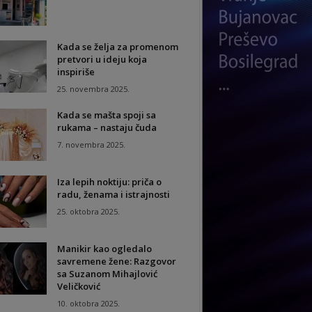
Kada se želja za promenom
pretvori u ideju koja
inspiriše
25. novembra 2025.
Kada se mašta spoji sa
rukama – nastaju čuda
7. novembra 2025.
Iza lepih noktiju: priča o
radu, ženama i istrajnosti
25. oktobra 2025.
Manikir kao ogledalo
savremene žene: Razgovor
sa Suzanom Mihajlović
Veličković
10. oktobra 2025.