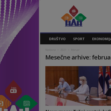
Vladičin
Han
Vesti
DRUŠTVO
SPORT
EKONOMIJ
Naslovna
2021
februar
Mesečne arhive: februa