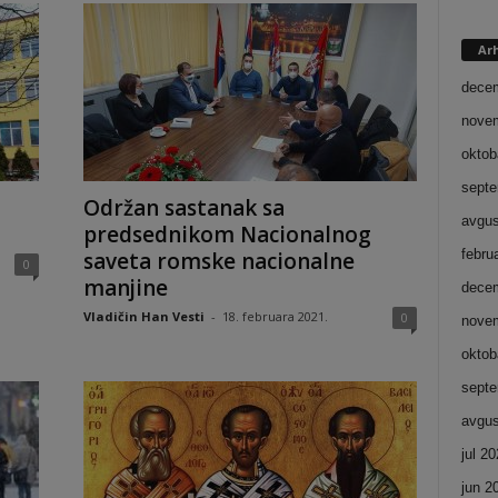
Ar
dece
nove
oktob
septe
Održan sastanak sa
avgus
predsednikom Nacionalnog
febru
saveta romske nacionalne
0
manjine
dece
Vladičin Han Vesti
-
18. februara 2021.
0
nove
oktob
septe
avgus
jul 2
jun 2