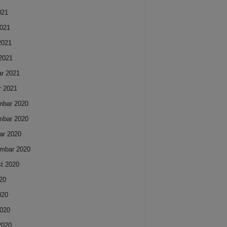
021
021
 2021
2021
ar 2021
r 2021
mbar 2020
mbar 2020
ar 2020
mbar 2020
t 2020
020
020
020
 2020