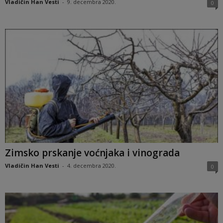
Vladičin Han Vesti
-
9. decembra 2020.
0
Zimsko prskanje voćnjaka i vinograda
Vladičin Han Vesti
-
4. decembra 2020.
0