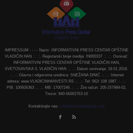
IMPRESSUM - - - - Naziv: INFORMATIVNI PRESS CENTAR OPŠTINE
VLADIČIN HAN .:. .:. Registarski broje medija: IN000337 .:. .:. Osnivač:
INFORMATIVNI PRESS CENTAR OPŠTINE VLADIČIN HAN,
SVETOSAVSKA 3, VLADIČIN HAN .:. .:. Datum osnivanja: 19.01.2016.
.:. .:. Glavna i odgovorna urednica: SNEŽANA DINIĆ .:. .:. Internet
adresa: www.VLADICINHANVESTI.RS .:. .:. Tel: 062/ 108 1987 .:. .:.
PIB: 100926363 .:. .:. MB: 17007246 .:. .:. Žiro račun: 205-257984-02,
Trezor: 840-56002763-10
Kontaktirajte nas:
urednikrtvhan@gmail.com