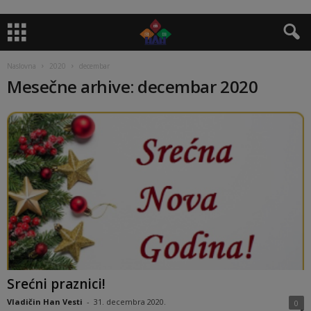
Naslovna
2020
decembar
Mesečne arhive: decembar 2020
Srećni praznici!
Vladičin Han Vesti
-
31. decembra 2020.
0