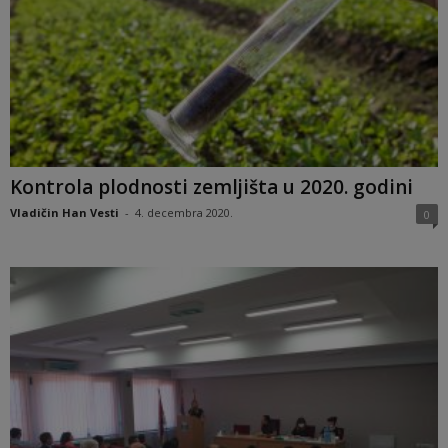
Kontrola plodnosti zemljišta u 2020. godini
Vladičin Han Vesti
-
4. decembra 2020.
0