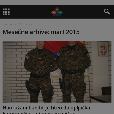
Naslovna
2015
mart
Mesečne arhive: mart 2015
Naoružani bandit je hteo da opljačka
kamiondžiju, ali onda je naišao...