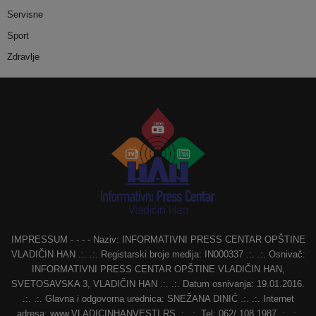
Servisne
Sport
Zdravlje
IMPRESSUM - - - - Naziv: INFORMATIVNI PRESS CENTAR OPŠTINE
VLADIČIN HAN .:. .:. Registarski broje medija: IN000337 .:. .:. Osnivač:
INFORMATIVNI PRESS CENTAR OPŠTINE VLADIČIN HAN,
SVETOSAVSKA 3, VLADIČIN HAN .:. .:. Datum osnivanja: 19.01.2016.
.:. .:. Glavna i odgovorna urednica: SNEŽANA DINIĆ .:. .:. Internet
adresa: www.VLADICINHANVESTI.RS .:. .:. Tel: 062/ 108 1987 .:. .:.