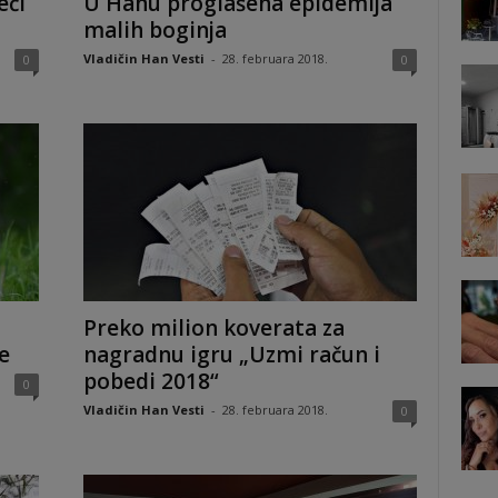
eći
U Hanu proglašena epidemija
malih boginja
Vladičin Han Vesti
-
28. februara 2018.
0
0
Preko milion koverata za
e
nagradnu igru „Uzmi račun i
pobedi 2018“
0
Vladičin Han Vesti
-
28. februara 2018.
0