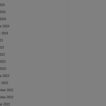
024
 2024
2024
ar 2024
r 2024
023
023
023
 2023
2023
ar 2023
r 2023
mbar 2022
mbar 2022
ar 2022