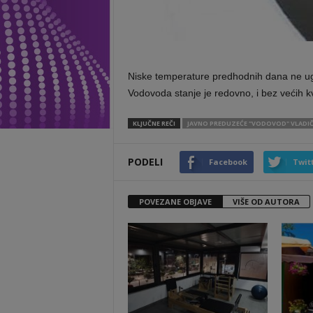
Niske temperature predhodnih dana ne u
Vodovoda stanje je redovno, i bez većih k
KLJUČNE REČI
JAVNO PREDUZEĆE "VODOVOD" VLADIČ
PODELI
Facebook
Twit
POVEZANE OBJAVE
VIŠE OD AUTORA