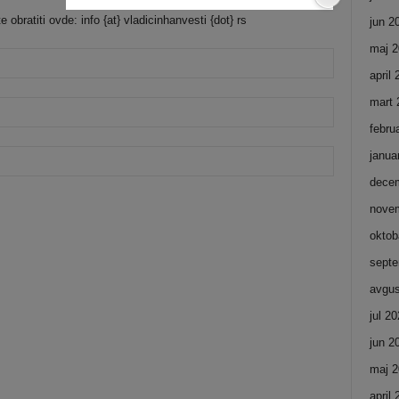
bratiti ovde: info {at} vladicinhanvesti {dot} rs
jun 2
maj 2
april
mart 
febru
janua
dece
nove
oktob
septe
avgus
jul 2
jun 2
maj 2
april