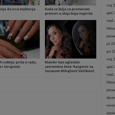
maj 2
inje do srca mušterija
Kada se želja za promenom
pretvori u ideju koja inspiriše
april
mart 
febru
janua
jul 2
jun 2
maj 2
ih noktiju: priča o radu,
Manikir kao ogledalo
i istrajnosti
savremene žene: Razgovor sa
april
Suzanom Mihajlović Veličković
mart 
febru
janua
dece
nove
oktob