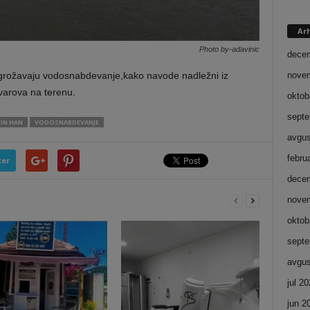
Ar
Photo by-adavinic
dece
grožavaju vodosnabdevanje,kako navode nadležni iz
nove
varova na terenu.
oktob
septe
IN HAN
VODOSNABDEVANJE
avgus
febru
ter
dece
nove
oktob
septe
avgus
jul 2
jun 2