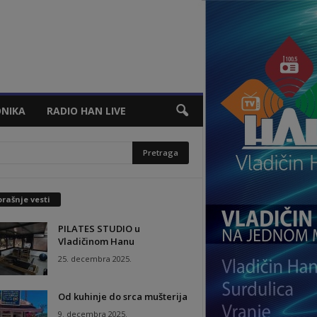
NIKA
RADIO HAN LIVE
rašnje vesti
PILATES STUDIO u
Vladičinom Hanu
25. decembra 2025.
Od kuhinje do srca mušterija
9. decembra 2025.