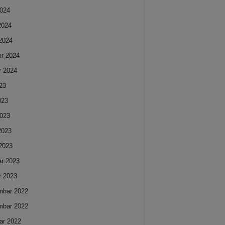
024
 2024
2024
ar 2024
r 2024
023
023
023
 2023
2023
ar 2023
r 2023
mbar 2022
mbar 2022
ar 2022