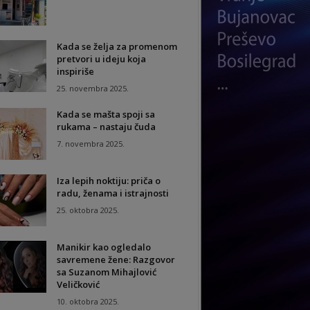
Kada se želja za promenom
pretvori u ideju koja
inspiriše
25. novembra 2025.
Kada se mašta spoji sa
rukama – nastaju čuda
7. novembra 2025.
Iza lepih noktiju: priča o
radu, ženama i istrajnosti
25. oktobra 2025.
Manikir kao ogledalo
savremene žene: Razgovor
sa Suzanom Mihajlović
Veličković
10. oktobra 2025.