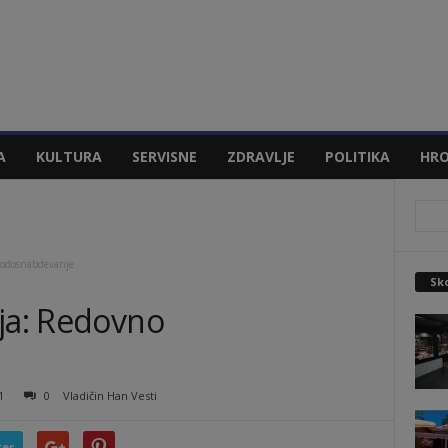
A
KULTURA
SERVISNE
ZDRAVLJE
POLITIKA
HRO
vodosnabdevanje
Sko
ija: Redovno
1
0
Vladičin Han Vesti
ter