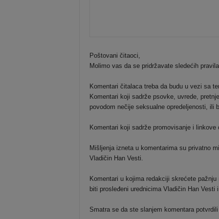
Poštovani čitaoci,
Molimo vas da se pridržavate sledećih pravil
Komentari čitalaca treba da budu u vezi sa t
Komentari koji sadrže psovke, uvrede, pretnje 
povodom nečije seksualne opredeljenosti, ili b
Komentari koji sadrže promovisanje i linkove dr
Mišljenja izneta u komentarima su privatno mi
Vladičin Han Vesti.
Komentari u kojima redakciji skrećete pažnju n
biti prosleđeni urednicima Vladičin Han Vesti
Smatra se da ste slanjem komentara potvrdili