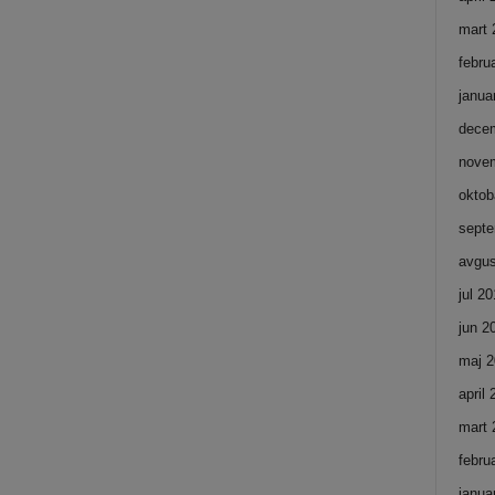
mart 
febru
janua
dece
nove
oktob
septe
avgus
jul 2
jun 2
maj 2
april
mart 
febru
janua