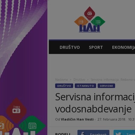
Vladičin
Han
Vesti
DRUŠTVO
SPORT
EKONOMIJ
Naslovna
Društvo
Servisna informacija: Redovno 
DRUŠTVO
ISTAKNUTO
SERVISNE
Servisna informac
vodosnabdevanje
Od
Vladičin Han Vesti
-
27. februara 2018.
10:3
PODELI
Facebook
Twit