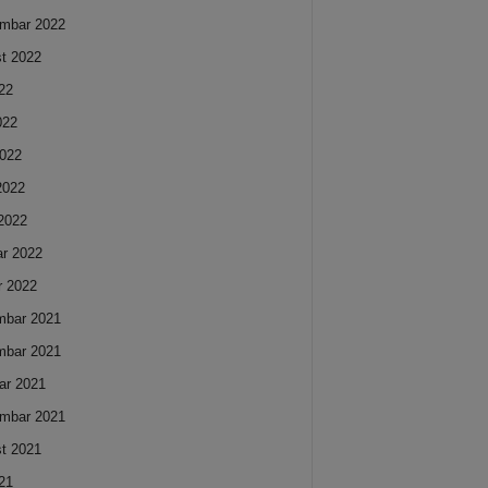
mbar 2022
t 2022
022
022
022
 2022
2022
ar 2022
r 2022
mbar 2021
mbar 2021
ar 2021
mbar 2021
t 2021
021