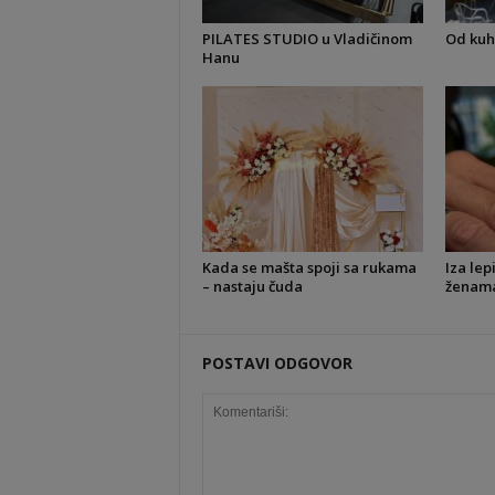
PILATES STUDIO u Vladičinom
Od kuh
Hanu
Kada se mašta spoji sa rukama
Iza lep
– nastaju čuda
ženama 
POSTAVI ODGOVOR