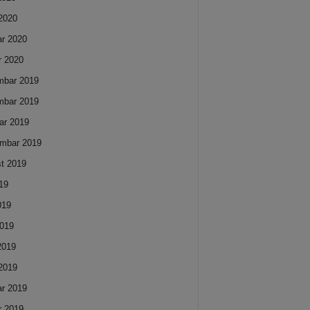
2020
ar 2020
r 2020
mbar 2019
mbar 2019
ar 2019
mbar 2019
t 2019
019
019
019
 2019
2019
ar 2019
r 2019