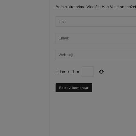
Administratorima Vladičin Han Vesti se možete o
jedan
+
1
=