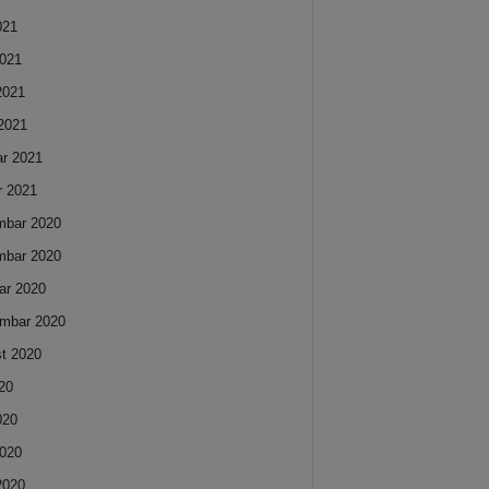
021
021
 2021
2021
ar 2021
r 2021
mbar 2020
mbar 2020
ar 2020
mbar 2020
t 2020
020
020
020
 2020