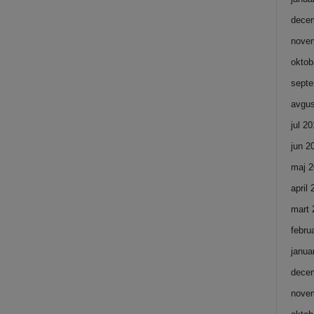
dece
nove
oktob
septe
avgus
jul 2
jun 2
maj 2
april
mart 
febru
janua
dece
nove