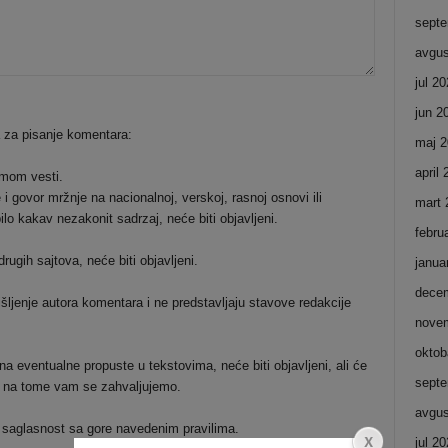
septe
avgus
jul 2
jun 2
a za pisanje komentara:
maj 2
april
emom vesti.
i govor mržnje na nacionalnoj, verskoj, rasnoj osnovi ili
mart 
ilo kakav nezakonit sadrzaj, neće biti objavljeni.
febru
ugih sajtova, neće biti objavljeni.
janua
dece
šljenje autora komentara i ne predstavljaju stavove redakcije
nove
oktob
a eventualne propuste u tekstovima, neće biti objavljeni, ali će
septe
 i na tome vam se zahvaljujemo.
avgus
 saglasnost sa gore navedenim pravilima.
jul 2