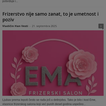
potvrđuje i...
Frizerstvo nije samo zanat, to je umetnost i
poziv
Vladičin Han Vesti
-
21. septembra 2025.
0
Ljubav prema lepoti često se rađa još u detinjstvu. Tako je bilo i kod Eme,
vlasnice frizerskog salona koji već punih deset godina uspešno...