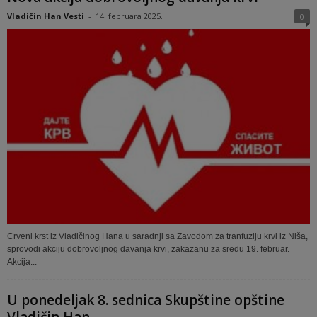
Vladičin Han Vesti
-
14. februara 2025.
0
Crveni krst iz Vladičinog Hana u saradnji sa Zavodom za tranfuziju krvi iz Niša,
sprovodi akciju dobrovoljnog davanja krvi, zakazanu za sredu 19. februar.
Akcija...
U ponedeljak 8. sednica Skupštine opštine