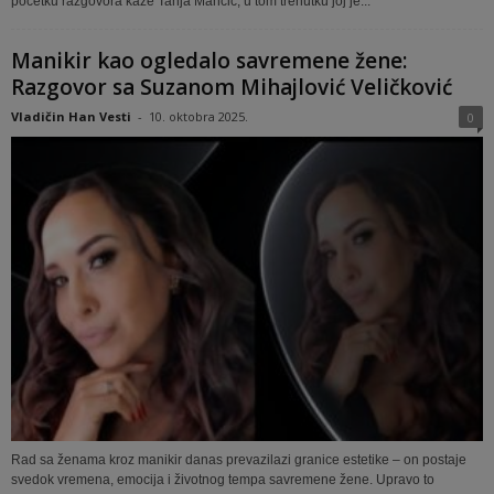
početku razgovora kaže Tanja Mančić, u tom trenutku joj je...
Manikir kao ogledalo savremene žene:
Razgovor sa Suzanom Mihajlović Veličković
Vladičin Han Vesti
-
10. oktobra 2025.
0
Rad sa ženama kroz manikir danas prevazilazi granice estetike – on postaje
svedok vremena, emocija i životnog tempa savremene žene. Upravo to