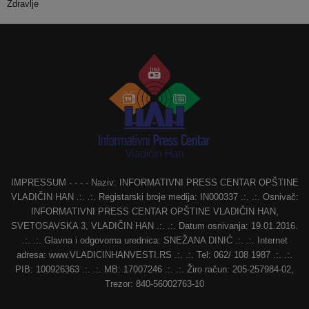
Zdravlje
IMPRESSUM - - - - Naziv: INFORMATIVNI PRESS CENTAR OPŠTINE
VLADIČIN HAN .:. .:. Registarski broje medija: IN000337 .:. .:. Osnivač:
INFORMATIVNI PRESS CENTAR OPŠTINE VLADIČIN HAN,
SVETOSAVSKA 3, VLADIČIN HAN .:. .:. Datum osnivanja: 19.01.2016.
.:. .:. Glavna i odgovorna urednica: SNEŽANA DINIĆ .:. .:. Internet
adresa: www.VLADICINHANVESTI.RS .:. .:. Tel: 062/ 108 1987 .:. .:.
PIB: 100926363 .:. .:. MB: 17007246 .:. .:. Žiro račun: 205-257984-02,
Trezor: 840-56002763-10