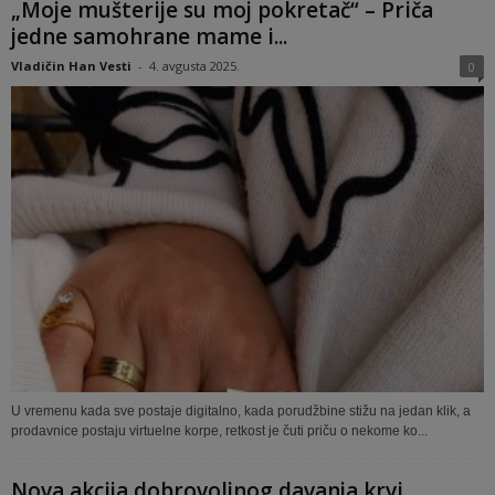
„Moje mušterije su moj pokretač“ – Priča
jedne samohrane mame i...
Vladičin Han Vesti
-
4. avgusta 2025.
0
U vremenu kada sve postaje digitalno, kada porudžbine stižu na jedan klik, a
prodavnice postaju virtuelne korpe, retkost je čuti priču o nekome ko...
Nova akcija dobrovoljnog davanja krvi