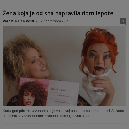
Žena koja je od sna napravila dom lepote
Vladičin Han Vesti
-
14. septembra 2025.
0
Kada god pričam sa ženama koje vole svoj posao, to se odmah oseti. Ali kada
sam sela sa Aleksandrom iz salona Nelami, shvatila sam...