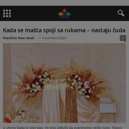
Kada se mašta spoji sa rukama – nastaju čuda
Vladičin Han Vesti
-
7. novembra 2025.
0
U vreme kada je svet stao, mi smo odlučili da pokrenemo nešto novo. Tokom