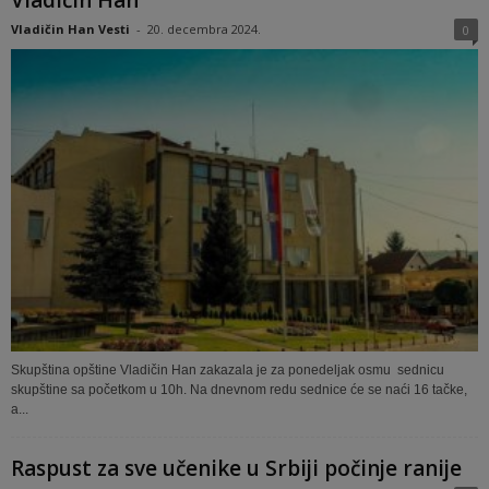
Vladičin Han
Vladičin Han Vesti
-
20. decembra 2024.
0
Skupština opštine Vladičin Han zakazala je za ponedeljak osmu sednicu
skupštine sa početkom u 10h. Na dnevnom redu sednice će se naći 16 tačke,
a...
Raspust za sve učenike u Srbiji počinje ranije