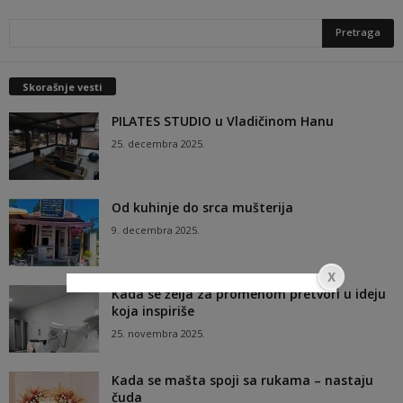
Skorašnje vesti
PILATES STUDIO u Vladičinom Hanu
25. decembra 2025.
Od kuhinje do srca mušterija
9. decembra 2025.
Kada se želja za promenom pretvori u ideju
koja inspiriše
25. novembra 2025.
Kada se mašta spoji sa rukama – nastaju
čuda