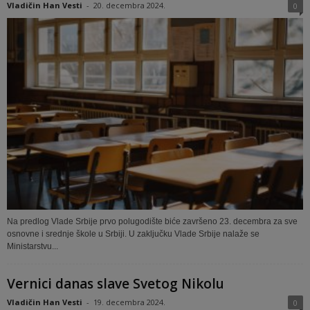
Vladičin Han Vesti
-
20. decembra 2024.
0
Na predlog Vlade Srbije prvo polugodište biće završeno 23. decembra za sve
osnovne i srednje škole u Srbiji. U zaključku Vlade Srbije nalaže se
Ministarstvu...
Vernici danas slave Svetog Nikolu
Vladičin Han Vesti
-
19. decembra 2024.
0