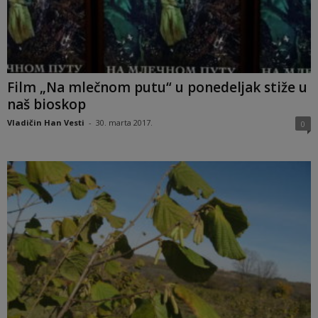
Film „Na mlečnom putu“ u ponedeljak stiže u
naš bioskop
Vladičin Han Vesti
-
30. marta 2017.
0