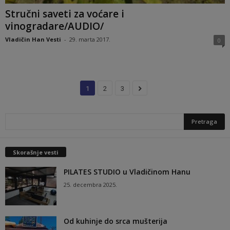
Stručni saveti za voćare i
vinogradare/AUDIO/
Vladičin Han Vesti
-
29. marta 2017.
0
1
2
3
Skorašnje vesti
PILATES STUDIO u Vladičinom Hanu
25. decembra 2025.
Od kuhinje do srca mušterija