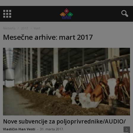
Naslovna
2017
mart
Mesečne arhive: mart 2017
Nove subvencije za poljoprivrednike/AUDIO/
Vladičin Han Vesti
-
31. marta 2017.
0