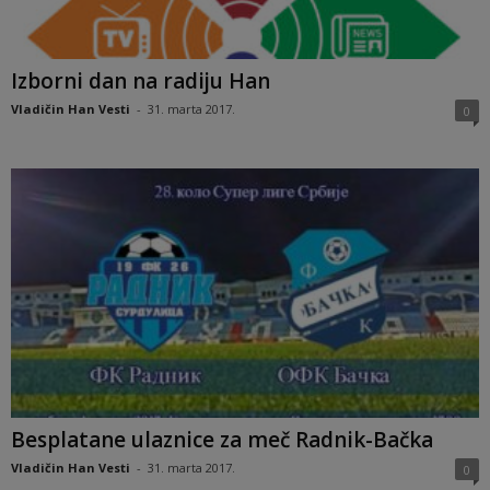
Izborni dan na radiju Han
Vladičin Han Vesti
-
31. marta 2017.
0
Besplatane ulaznice za meč Radnik-Bačka
Vladičin Han Vesti
-
31. marta 2017.
0