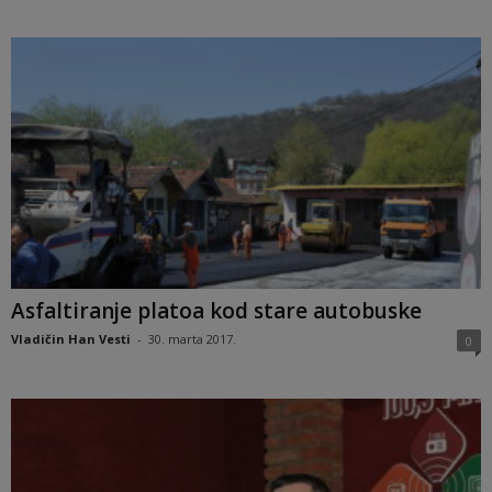
Asfaltiranje platoa kod stare autobuske
Vladičin Han Vesti
-
30. marta 2017.
0