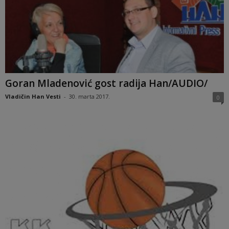
Goran Mladenović gost radija Han/AUDIO/
Vladičin Han Vesti
-
30. marta 2017.
0