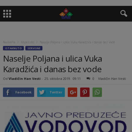
Naslovna
Istaknuto
Naselje Poljana i ulica Vuka Karadžića i danas bez vode
ISTAKNUTO
SERVISNE
Naselje Poljana i ulica Vuka
Karadžića i danas bez vode
Od
Vladičin Han Vesti
-
25. oktobra 2019.
09:11
0
Vladičin Han Vesti
Facebook
Twitter