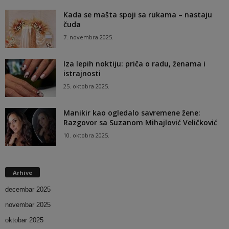
Kada se mašta spoji sa rukama – nastaju
čuda
7. novembra 2025.
Iza lepih noktiju: priča o radu, ženama i
istrajnosti
25. oktobra 2025.
Manikir kao ogledalo savremene žene:
Razgovor sa Suzanom Mihajlović Veličković
10. oktobra 2025.
Arhive
decembar 2025
novembar 2025
oktobar 2025