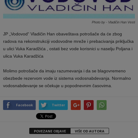
Photo by - Vladičin Han Vesti
JP „Vodovod“ Vladičin Han obaveštava potrošače da će zbog
radova na rekonstrukciji vodovodne mreže i prebacivanja priključka
u ulici Vuka Karadžića , ostati bez vode korisnici u naselju Poljana i
ulica Vuka Karadžića
Molimo potrošače da imaju razumevanja i da se blagovremeno
obezbede rezervom vode iz sistema vodosnabdevanja. Normalno
vodosnabdevanje se očekuje u popodnevnim časovima.
Facebook
Twitter
POVEZANE OBJAVE
VIŠE OD AUTORA