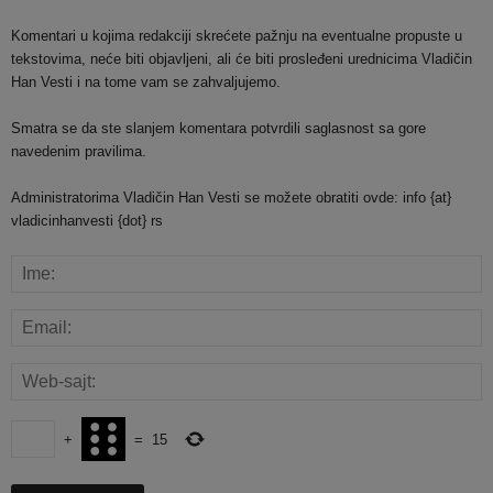
Komentari u kojima redakciji skrećete pažnju na eventualne propuste u
tekstovima, neće biti objavljeni, ali će biti prosleđeni urednicima Vladičin
Han Vesti i na tome vam se zahvaljujemo.
Smatra se da ste slanjem komentara potvrdili saglasnost sa gore
navedenim pravilima.
Administratorima Vladičin Han Vesti se možete obratiti ovde: info {at}
vladicinhanvesti {dot} rs
+
=
15