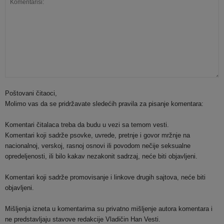
Poštovani čitaoci,
Molimo vas da se pridržavate sledećih pravila za pisanje komentara:
Komentari čitalaca treba da budu u vezi sa temom vesti.
Komentari koji sadrže psovke, uvrede, pretnje i govor mržnje na
nacionalnoj, verskoj, rasnoj osnovi ili povodom nečije seksualne
opredeljenosti, ili bilo kakav nezakonit sadrzaj, neće biti objavljeni.
Komentari koji sadrže promovisanje i linkove drugih sajtova, neće biti
objavljeni.
Mišljenja izneta u komentarima su privatno mišljenje autora komentara i
ne predstavljaju stavove redakcije Vladičin Han Vesti.