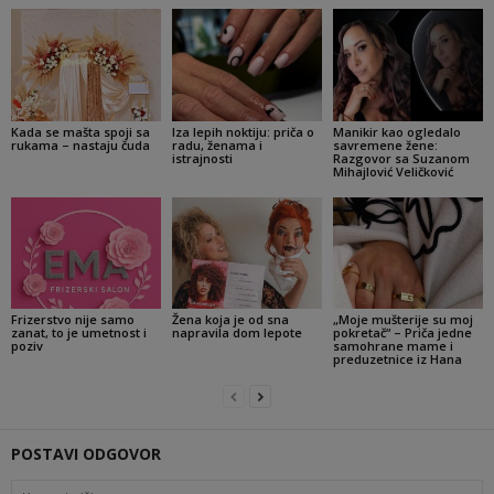
Kada se mašta spoji sa
Iza lepih noktiju: priča o
Manikir kao ogledalo
rukama – nastaju čuda
radu, ženama i
savremene žene:
istrajnosti
Razgovor sa Suzanom
Mihajlović Veličković
Frizerstvo nije samo
Žena koja je od sna
„Moje mušterije su moj
zanat, to je umetnost i
napravila dom lepote
pokretač“ – Priča jedne
poziv
samohrane mame i
preduzetnice iz Hana
POSTAVI ODGOVOR