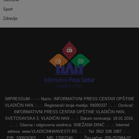
Sport
Zdravlje
IMPRESSUM - - - - Naziv: INFORMATIVNI PRESS CENTAR OPŠTINE
VLADIČIN HAN .:. .:. Registarski broje medija: IN000337 .:. .:. Osnivač:
INFORMATIVNI PRESS CENTAR OPŠTINE VLADIČIN HAN,
SVETOSAVSKA 3, VLADIČIN HAN .:. .:. Datum osnivanja: 19.01.2016.
.:. .:. Glavna i odgovorna urednica: SNEŽANA DINIĆ .:. .:. Internet
adresa: www.VLADICINHANVESTI.RS .:. .:. Tel: 062/ 108 1987 .:. .:.
PIB: 100926363 .:. .:. MB: 17007246 .:. .:. Žiro račun: 205-257984-02,