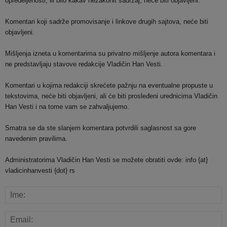
opredeljenosti, ili bilo kakav nezakonit sadrzaj, neće biti objavljeni.
Komentari koji sadrže promovisanje i linkove drugih sajtova, neće biti
objavljeni.
Mišljenja izneta u komentarima su privatno mišljenje autora komentara i
ne predstavljaju stavove redakcije Vladičin Han Vesti.
Komentari u kojima redakciji skrećete pažnju na eventualne propuste u
tekstovima, neće biti objavljeni, ali će biti prosleđeni urednicima Vladičin
Han Vesti i na tome vam se zahvaljujemo.
Smatra se da ste slanjem komentara potvrdili saglasnost sa gore
navedenim pravilima.
Administratorima Vladičin Han Vesti se možete obratiti ovde: info {at}
vladicinhanvesti {dot} rs