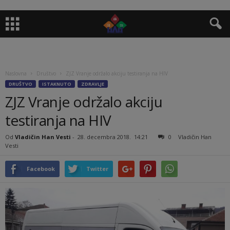
Naslovna
Društvo
ZJZ Vranje održalo akciju testiranja na HIV
DRUŠTVO
ISTAKNUTO
ZDRAVLJE
ZJZ Vranje održalo akciju
testiranja na HIV
Od
Vladičin Han Vesti
-
28. decembra 2018.
14:21
0
Vladičin Han
Vesti
Facebook
Twitter