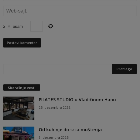
2
×
osam
=
Skorašnje vesti
PILATES STUDIO u Vladičinom Hanu
25. decembra 2025.
Od kuhinje do srca mušterija
9. decembra 2025.