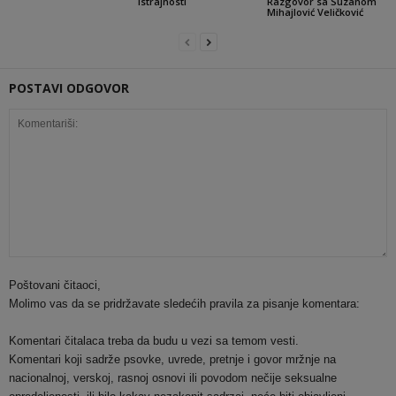
istrajnosti
Razgovor sa Suzanom
Mihajlović Veličković
POSTAVI ODGOVOR
Poštovani čitaoci,
Molimo vas da se pridržavate sledećih pravila za pisanje komentara:
Komentari čitalaca treba da budu u vezi sa temom vesti.
Komentari koji sadrže psovke, uvrede, pretnje i govor mržnje na
nacionalnoj, verskoj, rasnoj osnovi ili povodom nečije seksualne