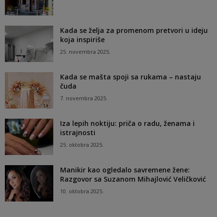
Kada se želja za promenom pretvori u ideju
koja inspiriše
25. novembra 2025.
Kada se mašta spoji sa rukama – nastaju
čuda
7. novembra 2025.
Iza lepih noktiju: priča o radu, ženama i
istrajnosti
25. oktobra 2025.
Manikir kao ogledalo savremene žene:
Razgovor sa Suzanom Mihajlović Veličković
10. oktobra 2025.