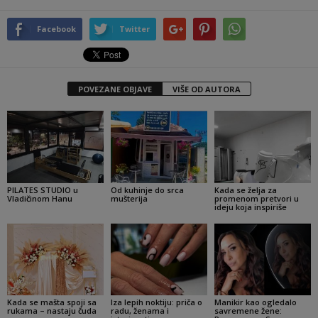
Facebook
Twitter
POVEZANE OBJAVE
VIŠE OD AUTORA
PILATES STUDIO u
Od kuhinje do srca
Kada se želja za
Vladičinom Hanu
mušterija
promenom pretvori u
ideju koja inspiriše
Kada se mašta spoji sa
Iza lepih noktiju: priča o
Manikir kao ogledalo
rukama – nastaju čuda
radu, ženama i
savremene žene: