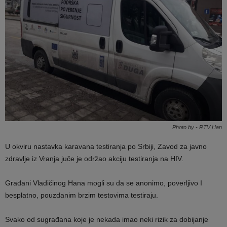
Photo by - RTV Han
U okviru nastavka karavana testiranja po Srbiji, Zavod za javno
zdravlje iz Vranja juče je održao akciju testiranja na HIV.
Građani Vladičinog Hana mogli su da se anonimo, poverljivo I
besplatno, pouzdanim brzim testovima testiraju.
Svako od sugrađana koje je nekada imao neki rizik za dobijanje