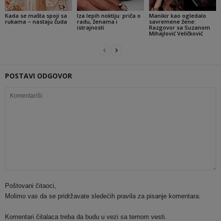
Kada se mašta spoji sa
Iza lepih noktiju: priča o
Manikir kao ogledalo
rukama – nastaju čuda
radu, ženama i
savremene žene:
istrajnosti
Razgovor sa Suzanom
Mihajlović Veličković
POSTAVI ODGOVOR
Poštovani čitaoci,
Molimo vas da se pridržavate sledećih pravila za pisanje komentara:
Komentari čitalaca treba da budu u vezi sa temom vesti.