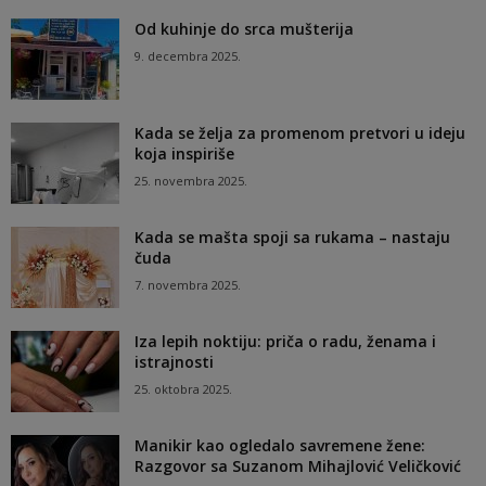
Od kuhinje do srca mušterija
9. decembra 2025.
Kada se želja za promenom pretvori u ideju
koja inspiriše
25. novembra 2025.
Kada se mašta spoji sa rukama – nastaju
čuda
7. novembra 2025.
Iza lepih noktiju: priča o radu, ženama i
istrajnosti
25. oktobra 2025.
Manikir kao ogledalo savremene žene:
Razgovor sa Suzanom Mihajlović Veličković