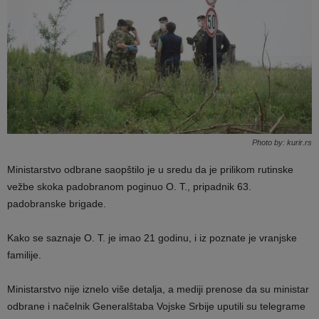
Photo by: kurir.rs
Ministarstvo odbrane saopštilo je u sredu da je prilikom rutinske
vežbe skoka padobranom poginuo O. T., pripadnik 63.
padobranske brigade.
Kako se saznaje O. T. je imao 21 godinu, i iz poznate je vranjske
familije.
Ministarstvo nije iznelo više detalja, a mediji prenose da su ministar
odbrane i načelnik Generalštaba Vojske Srbije uputili su telegrame