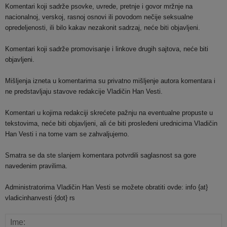
Komentari koji sadrže psovke, uvrede, pretnje i govor mržnje na
nacionalnoj, verskoj, rasnoj osnovi ili povodom nečije seksualne
opredeljenosti, ili bilo kakav nezakonit sadrzaj, neće biti objavljeni.
Komentari koji sadrže promovisanje i linkove drugih sajtova, neće biti
objavljeni.
Mišljenja izneta u komentarima su privatno mišljenje autora komentara i
ne predstavljaju stavove redakcije Vladičin Han Vesti.
Komentari u kojima redakciji skrećete pažnju na eventualne propuste u
tekstovima, neće biti objavljeni, ali će biti prosleđeni urednicima Vladičin
Han Vesti i na tome vam se zahvaljujemo.
Smatra se da ste slanjem komentara potvrdili saglasnost sa gore
navedenim pravilima.
Administratorima Vladičin Han Vesti se možete obratiti ovde: info {at}
vladicinhanvesti {dot} rs