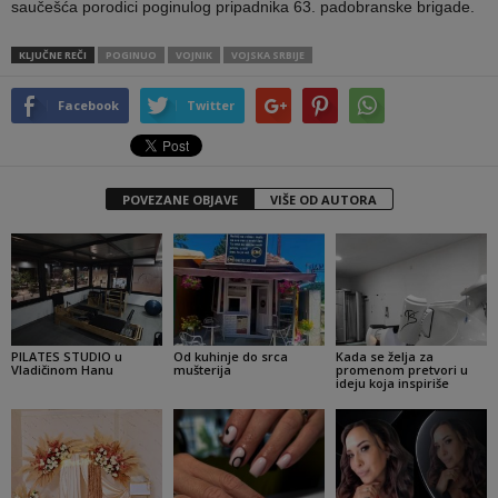
saučešća porodici poginulog pripadnika 63. padobranske brigade.
KLJUČNE REČI
POGINUO
VOJNIK
VOJSKA SRBIJE
Facebook
Twitter
POVEZANE OBJAVE
VIŠE OD AUTORA
PILATES STUDIO u
Od kuhinje do srca
Kada se želja za
Vladičinom Hanu
mušterija
promenom pretvori u
ideju koja inspiriše