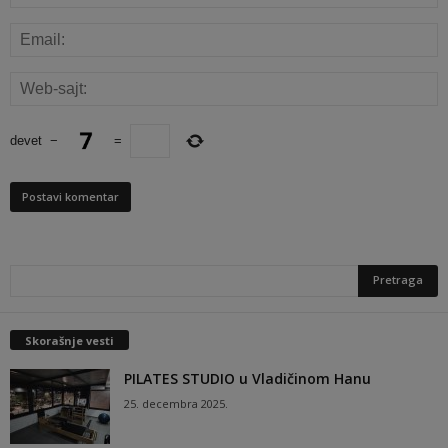
devet
−
=
Skorašnje vesti
PILATES STUDIO u Vladičinom Hanu
25. decembra 2025.