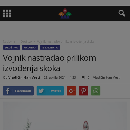
Naslovna
Društvo
Vojnik nastradao prilikom izvođenja skoka
DRUŠTVO
HRONIKA
ISTAKNUTO
Vojnik nastradao prilikom
izvođenja skoka
Od
Vladičin Han Vesti
-
22. aprila 2021.
11:23
0
Vladičin Han Vesti
Facebook
Twitter