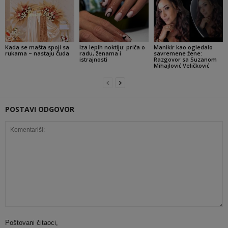
Kada se mašta spoji sa
Iza lepih noktiju: priča o
Manikir kao ogledalo
rukama – nastaju čuda
radu, ženama i
savremene žene:
istrajnosti
Razgovor sa Suzanom
Mihajlović Veličković
POSTAVI ODGOVOR
Poštovani čitaoci,