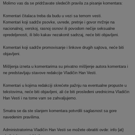
Molimo vas da se pridržavate sledećih pravila za pisanje komentara:
Komentari čitalaca treba da budu u vezi sa temom vesti.
Komentari koji sadrže psovke, uvrede, pretnje i govor mržnje na
nacionalnoj, verskoj, rasnoj osnovi ili povodom nečije seksualne
opredeljenosti, ili bilo kakav nezakonit sadrzaj, neće biti objavljeni.
Komentari koji sadrže promovisanje i linkove drugih sajtova, neće biti
objavljeni.
Mišljenja izneta u komentarima su privatno mišljenje autora komentara i
ne predstavljaju stavove redakcije Vladičin Han Vesti.
Komentari u kojima redakciji skrećete pažnju na eventualne propuste u
tekstovima, neće biti objavljeni, ali će biti prosleđeni urednicima Vladičin
Han Vesti i na tome vam se zahvaljujemo.
Smatra se da ste slanjem komentara potvrdili saglasnost sa gore
navedenim pravilima.
Administratorima Vladičin Han Vesti se možete obratiti ovde: info {at}