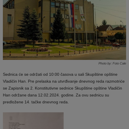
Photo by: Foto Cale
Sednica će se održati od 10:00 časova u sali Skupštine opštine
Vladičin Han. Pre prelaska na utvrđivanje dnevnog reda razmotriće
se Zapisnik sa 2. Konstitutivne sednice Skupštine opštine Vladičin
Han održane dana 12.02.2024. godine. Za ovu sednicu su
predložene 14. tačke dnevnog reda.