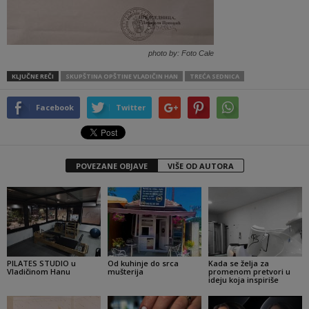
photo by: Foto Cale
KLJUČNE REČI
SKUPŠTINA OPŠTINE VLADIČIN HAN
TREĆA SEDNICA
Facebook
Twitter
POVEZANE OBJAVE
VIŠE OD AUTORA
PILATES STUDIO u
Od kuhinje do srca
Kada se želja za
Vladičinom Hanu
mušterija
promenom pretvori u
ideju koja inspiriše