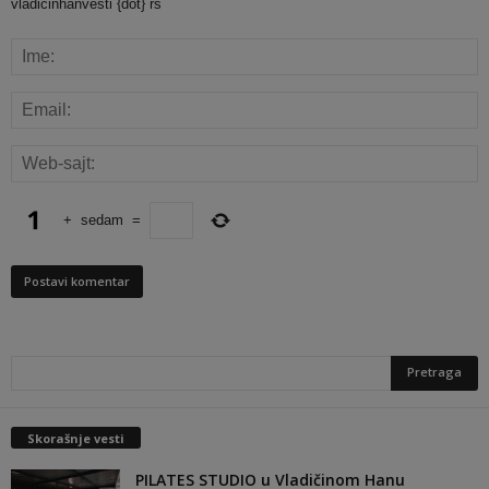
vladicinhanvesti {dot} rs
+
sedam
=
Skorašnje vesti
PILATES STUDIO u Vladičinom Hanu