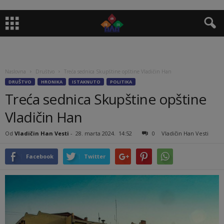
Naslovna
Društvo
Treća sednica Skupštine opštine Vladičin Han
DRUŠTVO
HRONIKA
ISTAKNUTO
POLITIKA
Treća sednica Skupštine opštine
Vladičin Han
Od
Vladičin Han Vesti
-
28. marta 2024.
14:52
0
Vladičin Han Vesti
Facebook
Twitter