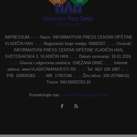
IMPRESSUM - - - - Naziv: INFORMATIVNI PRESS CENTAR OPŠTINE
VLADIČIN HAN .:. .:. Registarski broje medija: IN000337 .:. .:. Osnivač:
INFORMATIVNI PRESS CENTAR OPŠTINE VLADIČIN HAN,
SVETOSAVSKA 3, VLADIČIN HAN .:. .:. Datum osnivanja: 19.01.2016.
.:. .:. Glavna i odgovorna urednica: SNEŽANA DINIĆ .:. .:. Internet
adresa: www.VLADICINHANVESTI.RS .:. .:. Tel: 062/ 108 1987 .:. .:.
PIB: 100926363 .:. .:. MB: 17007246 .:. .:. Žiro račun: 205-257984-02,
Trezor: 840-56002763-10
Kontaktirajte nas:
urednikrtvhan@gmail.com