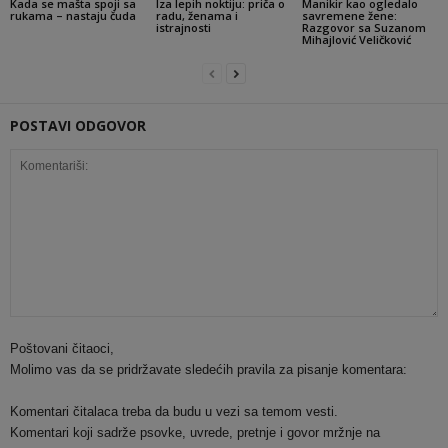
Kada se mašta spoji sa
Iza lepih noktiju: priča o
Manikir kao ogledalo
rukama – nastaju čuda
radu, ženama i
savremene žene:
istrajnosti
Razgovor sa Suzanom
Mihajlović Veličković
POSTAVI ODGOVOR
Poštovani čitaoci,
Molimo vas da se pridržavate sledećih pravila za pisanje komentara:
Komentari čitalaca treba da budu u vezi sa temom vesti.
Komentari koji sadrže psovke, uvrede, pretnje i govor mržnje na