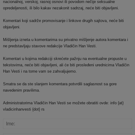
nacionalnoj, verskoj, rasnoj osnovi ili povodom nečije seksualne
opredeljenosti, ili bilo kakav nezakonit sadrzaj, neće biti objavljeni.
Komentari koji sadrže promovisanje i linkove drugih sajtova, neće biti
objavljeni.
Mišljenja izneta u komentarima su privatno mišljenje autora komentara i
ne predstavljaju stavove redakcije Vladičin Han Vesti.
Komentari u kojima redakciji skrećete pažnju na eventualne propuste u
tekstovima, neće biti objavljeni, ali će biti prosleđeni urednicima Vladičin
Han Vesti i na tome vam se zahvaljujemo.
Smatra se da ste slanjem komentara potvrdili saglasnost sa gore
navedenim pravilima.
Administratorima Vladičin Han Vesti se možete obratiti ovde: info {at}
vladicinhanvesti {dot} rs