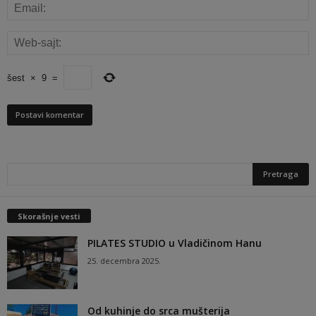
šest
×
9
=
Skorašnje vesti
PILATES STUDIO u Vladičinom Hanu
25. decembra 2025.
Od kuhinje do srca mušterija