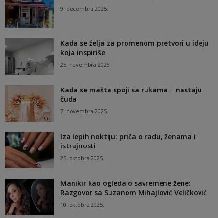
9. decembra 2025.
Kada se želja za promenom pretvori u ideju
koja inspiriše
25. novembra 2025.
Kada se mašta spoji sa rukama – nastaju
čuda
7. novembra 2025.
Iza lepih noktiju: priča o radu, ženama i
istrajnosti
25. oktobra 2025.
Manikir kao ogledalo savremene žene:
Razgovor sa Suzanom Mihajlović Veličković
10. oktobra 2025.