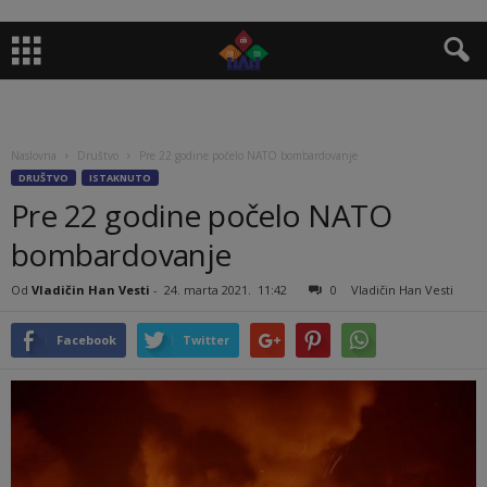
Naslovna
Društvo
Pre 22 godine počelo NATO bombardovanje
DRUŠTVO
ISTAKNUTO
Pre 22 godine počelo NATO
bombardovanje
Od
Vladičin Han Vesti
-
24. marta 2021.
11:42
0
Vladičin Han Vesti
Facebook
Twitter