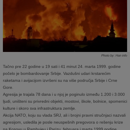
Photo by: Han info
Tačno pre 22 godine u 19 sati i 41 minut 24. marta 1999. godine
počelo je bombardovanje Srbije. Vazdušni udari krstarećim
raketama i avijacijom izvršeni su na više područja Srbije i Crne
Gore.
Agresija je trajala 78 dana i u njoj je poginulo između 1.200 i 3.000
ljudi, uništeni su privredni objekti, mostovi, škole, bolnice, spomenici
kulture i skoro sva infrastruktura zemlje.
Akcija NATO, koju su vlada SRJ, ali i brojni pravni stručnjaci nazvali
agresijom, usledila je posle neuspešnih pregovora o rešenju krize
na Kosovu u Rambujeu i Parizu, februara i marta 1999 godine.