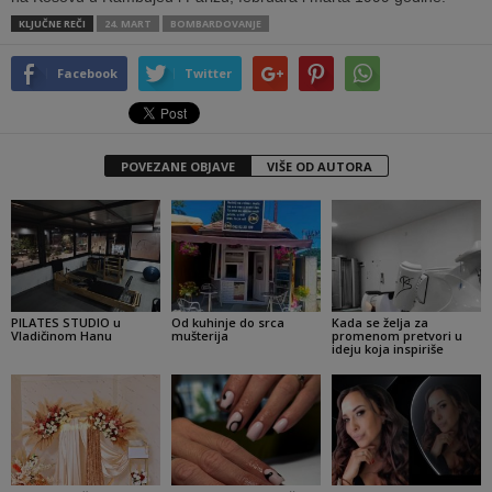
KLJUČNE REČI
24. MART
BOMBARDOVANJE
Facebook
Twitter
POVEZANE OBJAVE
VIŠE OD AUTORA
PILATES STUDIO u
Od kuhinje do srca
Kada se želja za
Vladičinom Hanu
mušterija
promenom pretvori u
ideju koja inspiriše