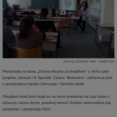
photo by Udruženje Veles - Vladičin Han
Predavanje na temu „Zdrava ishrana za tinejdžere“ u okviru pilot
projekta „Iskorači i ti! Sportski. Zdravo. Bezbedno“, održana je juče
u prostorijama hanske Gimnazije i Tehničke škole.
Okupljeni mladi ljudi mogli su na ovom predavnju da čuju dosta o
zdravom načinu života, pravilnoj ishrani i fizičkim aktivnostima koji
pospešuju i upotpunjuju život.