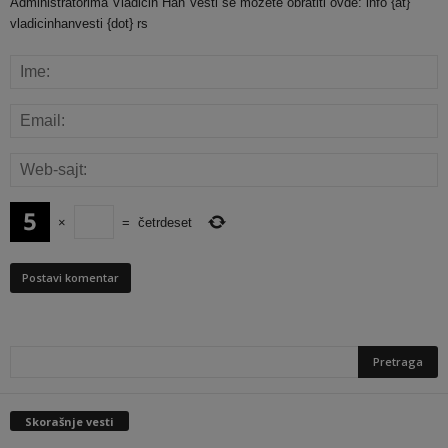
Administratorima Vladičin Han Vesti se možete obratiti ovde: info {at}
vladicinhanvesti {dot} rs
×
=
četrdeset
Skorašnje vesti