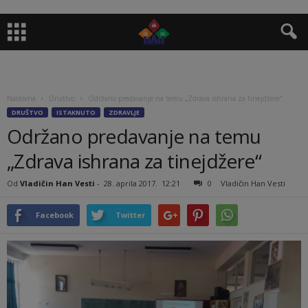
Naslovna
Društvo
Održano predavanje na temu „Zdrava ishrana za tinejdžere“
DRUŠTVO
ISTAKNUTO
ZDRAVLJE
Održano predavanje na temu
„Zdrava ishrana za tinejdžere“
Od
Vladičin Han Vesti
-
28. aprila 2017.
12:21
0
Vladičin Han Vesti
Facebook
Twitter