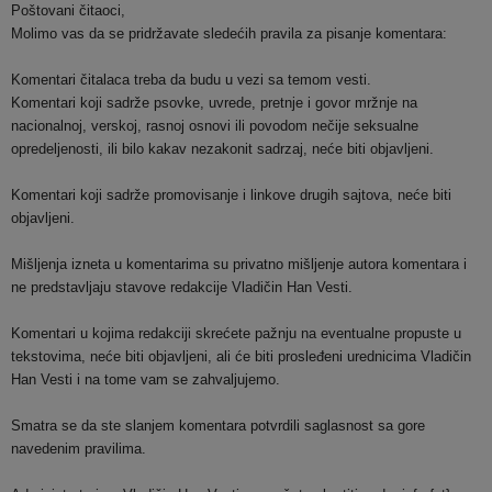
Poštovani čitaoci,
Molimo vas da se pridržavate sledećih pravila za pisanje komentara:
Komentari čitalaca treba da budu u vezi sa temom vesti.
Komentari koji sadrže psovke, uvrede, pretnje i govor mržnje na
nacionalnoj, verskoj, rasnoj osnovi ili povodom nečije seksualne
opredeljenosti, ili bilo kakav nezakonit sadrzaj, neće biti objavljeni.
Komentari koji sadrže promovisanje i linkove drugih sajtova, neće biti
objavljeni.
Mišljenja izneta u komentarima su privatno mišljenje autora komentara i
ne predstavljaju stavove redakcije Vladičin Han Vesti.
Komentari u kojima redakciji skrećete pažnju na eventualne propuste u
tekstovima, neće biti objavljeni, ali će biti prosleđeni urednicima Vladičin
Han Vesti i na tome vam se zahvaljujemo.
Smatra se da ste slanjem komentara potvrdili saglasnost sa gore
navedenim pravilima.