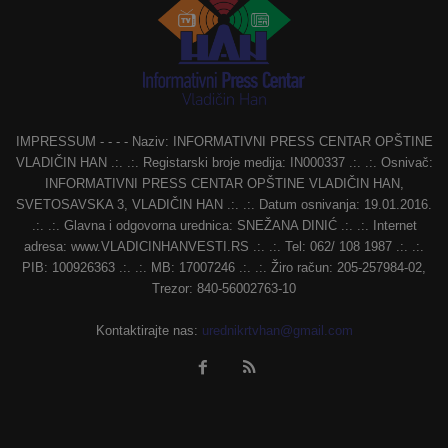
IMPRESSUM - - - - Naziv: INFORMATIVNI PRESS CENTAR OPŠTINE
VLADIČIN HAN .:. .:. Registarski broje medija: IN000337 .:. .:. Osnivač:
INFORMATIVNI PRESS CENTAR OPŠTINE VLADIČIN HAN,
SVETOSAVSKA 3, VLADIČIN HAN .:. .:. Datum osnivanja: 19.01.2016.
.:. .:. Glavna i odgovorna urednica: SNEŽANA DINIĆ .:. .:. Internet
adresa: www.VLADICINHANVESTI.RS .:. .:. Tel: 062/ 108 1987 .:. .:.
PIB: 100926363 .:. .:. MB: 17007246 .:. .:. Žiro račun: 205-257984-02,
Trezor: 840-56002763-10
Kontaktirajte nas:
urednikrtvhan@gmail.com