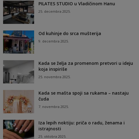
PILATES STUDIO u Vladičinom Hanu
25. decembra 2025.
Od kuhinje do srca mušterija
9. decembra 2025.
Kada se želja za promenom pretvori u ideju
koja inspiriše
25. novembra 2025.
Kada se mašta spoji sa rukama – nastaju
čuda
7. novembra 2025.
Iza lepih noktiju: priča o radu, ženama i
istrajnosti
25. oktobra 2025.