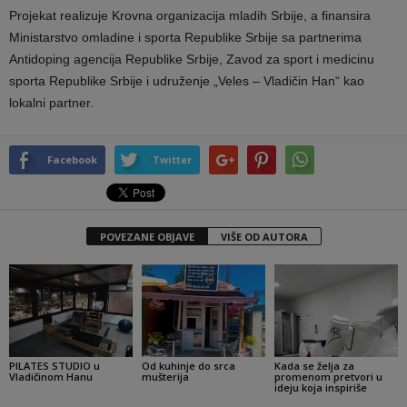
Projekat realizuje Krovna organizacija mladih Srbije, a finansira
Ministarstvo omladine i sporta Republike Srbije sa partnerima
Antidoping agencija Republike Srbije, Zavod za sport i medicinu
sporta Republike Srbije i udruženje „Veles – Vladičin Han“ kao
lokalni partner.
Facebook
Twitter
POVEZANE OBJAVE
VIŠE OD AUTORA
PILATES STUDIO u
Od kuhinje do srca
Kada se želja za
Vladičinom Hanu
mušterija
promenom pretvori u
ideju koja inspiriše