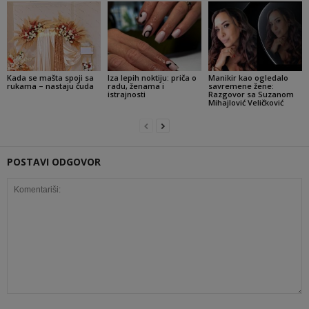
Kada se mašta spoji sa
Iza lepih noktiju: priča o
Manikir kao ogledalo
rukama – nastaju čuda
radu, ženama i
savremene žene:
istrajnosti
Razgovor sa Suzanom
Mihajlović Veličković
POSTAVI ODGOVOR