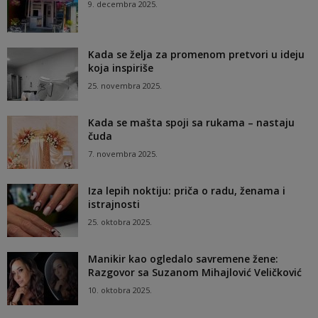
9. decembra 2025.
Kada se želja za promenom pretvori u ideju
koja inspiriše
25. novembra 2025.
Kada se mašta spoji sa rukama – nastaju
čuda
7. novembra 2025.
Iza lepih noktiju: priča o radu, ženama i
istrajnosti
25. oktobra 2025.
Manikir kao ogledalo savremene žene:
Razgovor sa Suzanom Mihajlović Veličković
10. oktobra 2025.