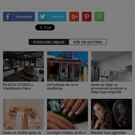
Facebook
Twitter
POVEZANE OBJAVE
VIŠE OD AUTORA
PILATES STUDIO u
Od kuhinje do srca
Kada se želja za
Vladičinom Hanu
mušterija
promenom pretvori u
ideju koja inspiriše
Kada se mašta spoji sa
Iza lepih noktiju: priča o
Manikir kao ogledalo