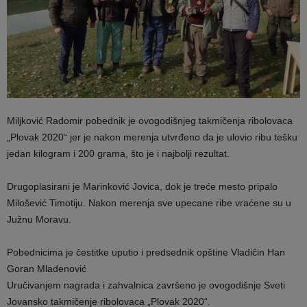
Miljković Radomir pobednik je ovogodišnjeg takmičenja ribolovaca
„Plovak 2020“ jer je nakon merenja utvrđeno da je ulovio ribu tešku
jedan kilogram i 200 grama, što je i najbolji rezultat.
Drugoplasirani je Marinković Jovica, dok je treće mesto pripalo
Milošević Timotiju. Nakon merenja sve upecane ribe vraćene su u
Južnu Moravu.
Pobednicima je čestitke uputio i predsednik opštine Vladičin Han
Goran Mladenović
Uručivanjem nagrada i zahvalnica završeno je ovogodišnje Sveti
Jovansko takmičenje ribolovaca „Plovak 2020“.