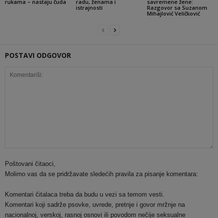
rukama – nastaju čuda
radu, ženama i
savremene žene:
istrajnosti
Razgovor sa Suzanom
Mihajlović Veličković
POSTAVI ODGOVOR
Poštovani čitaoci,
Molimo vas da se pridržavate sledećih pravila za pisanje komentara:
Komentari čitalaca treba da budu u vezi sa temom vesti.
Komentari koji sadrže psovke, uvrede, pretnje i govor mržnje na
nacionalnoj, verskoj, rasnoj osnovi ili povodom nečije seksualne