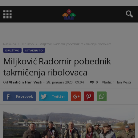
Naslovna
Društvo
Miljković Radomir pobednik takmičenja ribolovaca
DRUŠTVO
ISTAKNUTO
Miljković Radomir pobednik
takmičenja ribolovaca
Od
Vladičin Han Vesti
-
28. januara 2020.
09:04
0
Vladičin Han Vesti
Facebook
Twitter