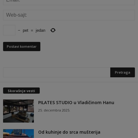
−
pet
=
jedan
Skorašnje vesti
PILATES STUDIO u Vladičinom Hanu
25. decembra 2025.
Od kuhinje do srca mušterija