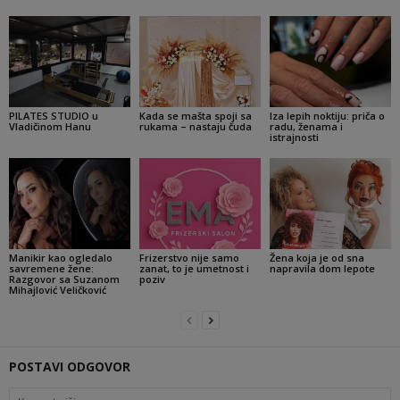
PILATES STUDIO u
Kada se mašta spoji sa
Iza lepih noktiju: priča o
Vladičinom Hanu
rukama – nastaju čuda
radu, ženama i
istrajnosti
Manikir kao ogledalo
Frizerstvo nije samo
Žena koja je od sna
savremene žene:
zanat, to je umetnost i
napravila dom lepote
Razgovor sa Suzanom
poziv
Mihajlović Veličković
POSTAVI ODGOVOR