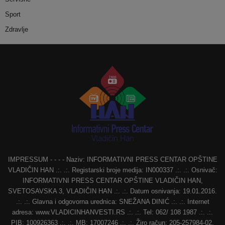
Sport
Zdravlje
IMPRESSUM - - - - Naziv: INFORMATIVNI PRESS CENTAR OPŠTINE
VLADIČIN HAN .:. .:. Registarski broje medija: IN000337 .:. .:. Osnivač:
INFORMATIVNI PRESS CENTAR OPŠTINE VLADIČIN HAN,
SVETOSAVSKA 3, VLADIČIN HAN .:. .:. Datum osnivanja: 19.01.2016.
.:. .:. Glavna i odgovorna urednica: SNEŽANA DINIĆ .:. .:. Internet
adresa: www.VLADICINHANVESTI.RS .:. .:. Tel: 062/ 108 1987 .:. .:.
PIB: 100926363 .:. .:. MB: 17007246 .:. .:. Žiro račun: 205-257984-02,