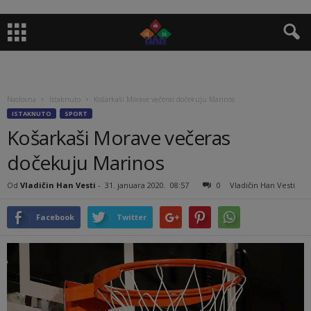
Naslovna
Istaknuto
Košarkaši Morave večeras dočekuju Marinos
ISTAKNUTO
SPORT
Košarkaši Morave večeras
dočekuju Marinos
Od
Vladičin Han Vesti
-
31. januara 2020.
08:57
0
Vladičin Han Vesti
Facebook
Twitter