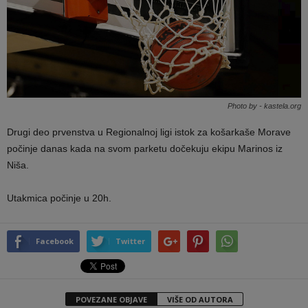
Photo by - kastela.org
Drugi deo prvenstva u Regionalnoj ligi istok za košarkaše Morave
počinje danas kada na svom parketu dočekuju ekipu Marinos iz
Niša.
Utakmica počinje u 20h.
Facebook
Twitter
POVEZANE OBJAVE
VIŠE OD AUTORA