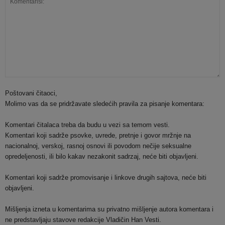
Poštovani čitaoci,
Molimo vas da se pridržavate sledećih pravila za pisanje komentara:
Komentari čitalaca treba da budu u vezi sa temom vesti.
Komentari koji sadrže psovke, uvrede, pretnje i govor mržnje na
nacionalnoj, verskoj, rasnoj osnovi ili povodom nečije seksualne
opredeljenosti, ili bilo kakav nezakonit sadrzaj, neće biti objavljeni.
Komentari koji sadrže promovisanje i linkove drugih sajtova, neće biti
objavljeni.
Mišljenja izneta u komentarima su privatno mišljenje autora komentara i
ne predstavljaju stavove redakcije Vladičin Han Vesti.