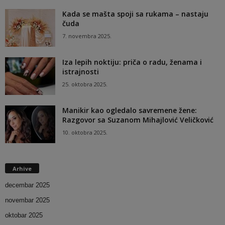
Kada se mašta spoji sa rukama – nastaju
čuda
7. novembra 2025.
Iza lepih noktiju: priča o radu, ženama i
istrajnosti
25. oktobra 2025.
Manikir kao ogledalo savremene žene:
Razgovor sa Suzanom Mihajlović Veličković
10. oktobra 2025.
Arhive
decembar 2025
novembar 2025
oktobar 2025