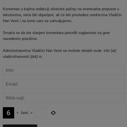
Komentari u kojima redakciji skrećete pažnju na eventualne propuste u
tekstovima, neće biti objavljeni, ali će biti prosleđeni urednicima Vladičin
Han Vesti i na tome vam se zahvaljujemo.
Smatra se da ste slanjem komentara potvrdili saglasnost sa gore
navedenim pravilima.
Administratorima Vladičin Han Vesti se možete obratiti ovde: info {at}
vladicinhanvesti {dot} rs
×
šest
=