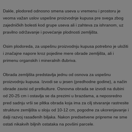
Dakle, plodored odnosno smena useva u vremenu i prostoru je
veoma važan uslov uspešne proizvodnje kupusa pre svega zbog
zajedničkih bolesti kod grupe useva ali i zahteva za ishranom, uz
pravilno održavanje i povećanje plodnosti zemljišta.
Osim plodoreda, za uspešnu proizvodnju kupusa potrebno je uložiti
i značajne napore kroz pojedine mere obrade zemljišta, ali i
primenu organskih i mineralnih đubriva.
Obrada zemljišta predstavlja jednu od osnova za uspešnu
proizvodnju kupusa. Izvodi se u jesen (predhodne godine), a način
obrade zavisi od pretkulture. Osnovna obrada se izvodi na dubini
od 20-25 cm i ostavlja se da prezimi u brazdama, a neposredno
pred sadnju vrši se plitka obrada koja ima za cilj stvaranje rastresite
strukture zemljišta u sloju od 10-12 cm, pogodne za ukorenjavanje i
dalji razvoj rasađenih biljaka. Nakon predsetvene pripreme ne sme
ostati nikakvih biljnih ostataka na povšini parcele.