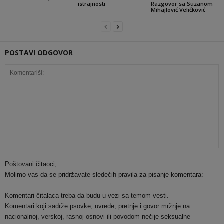
istrajnosti
Razgovor sa Suzanom
Mihajlović Veličković
POSTAVI ODGOVOR
Poštovani čitaoci,
Molimo vas da se pridržavate sledećih pravila za pisanje komentara:
Komentari čitalaca treba da budu u vezi sa temom vesti.
Komentari koji sadrže psovke, uvrede, pretnje i govor mržnje na
nacionalnoj, verskoj, rasnoj osnovi ili povodom nečije seksualne