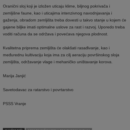
Oranični sloj koji je izložen uticaju klime, biljnog pokrivača i
zemljišne faune, kao i uticajima intenzivnog navodnjavanja i
gaženja, obradom zemljišta treba dovesti u takvo stanje u kojem će
gajene biljke imati optimalne uslove za rast i razvoj. Uporedo treba
voditi računa da se održava i povećava njegova plodnost.
Kvalitetna priprema zemljišta će olakšati rasađivanje, kao i
međurednu kultivaciju koja ima za cilj aeraciju površinskog sloja
zemljišta, održavanje vlage i mehaničko uništavanje korova.
Marija Janjić
Savetodavac za ratarstvo i povrtarstvo
PSSS Vranje