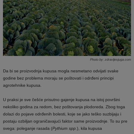
Photo by: zdravljesjuga.com
Da bi se proizvodnja kupusa mogla nesmetano odvijati svake
godine bez problema moraju se poštovati i odrđeni principi
agrotehnike kupusa.
U praksi je sve češće prisutno gajenje kupusa na istoj površini
nekoliko godina za redom, bez poštovanja plodoreda. Zbog toga
dolazi do pojave odrđenih bolesti, koje se jako teško suzbijaju i
postaju ozbiljan ograničavajući faktor same proizvodnje. To su pre
svega: poleganje rasada (
Pythium spp
.), kila kupusa