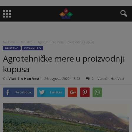
Naslovna
Društvo
Agrotehničke mere u proizvodnji kupusa
DRUŠTVO
ISTAKNUTO
Agrotehničke mere u proizvodnji
kupusa
Od
Vladičin Han Vesti
-
26. avgusta 2022.
13:23
0
Vladičin Han Vesti
Facebook
Twitter