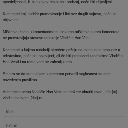
opredeljenosti, ili bilo kakav nezakonit sadrzaj, neće biti objavljeni.
Komentari koji sadrže promovisanje i linkove drugih sajtova, neće biti
objavljeni.
Mišljenja izneta u komentarima su privatno mišljenje autora komentara i
ne predstavljaju stavove redakcije Vladičin Han Vesti.
Komentari u kojima redakciji skrećete pažnju na eventualne propuste u
tekstovima, neće biti objavljeni, ali će biti prosleđeni urednicima Vladičin
Han Vesti i na tome vam se zahvaljujemo.
Smatra se da ste slanjem komentara potvrdili saglasnost sa gore
navedenim pravilima.
Administratorima Vladičin Han Vesti se možete obratiti ovde: info {at}
vladicinhanvesti {dot} rs