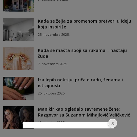
Kada se želja za promenom pretvori u ideju
koja inspiriše
25. novembra 2025.
Kada se mašta spoji sa rukama – nastaju
čuda
7. novembra 2025.
Iza lepih noktiju: priča o radu, ženama i
istrajnosti
25. oktobra 2025.
Manikir kao ogledalo savremene žene:
Razgovor sa Suzanom Mihajlović Veličković
10. oktobra 2025.