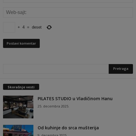
+
4
=
deset
Skorašnje vesti
PILATES STUDIO u Vladičinom Hanu
25. decembra 2025.
Od kuhinje do srca mušterija
9. decembra 2025.