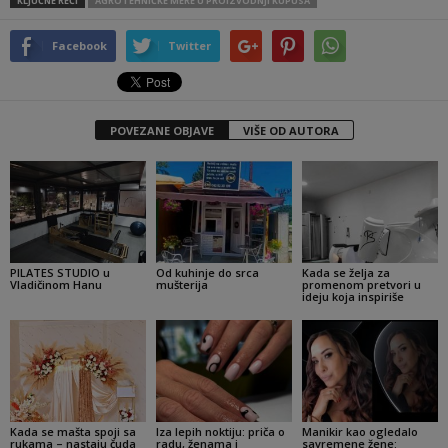
KLJUČNE REČI
AGROTEHNIČKE MERE U PROIZVODNJI KUPUSA
Facebook
Twitter
POVEZANE OBJAVE
VIŠE OD AUTORA
PILATES STUDIO u
Od kuhinje do srca
Kada se želja za
Vladičinom Hanu
mušterija
promenom pretvori u
ideju koja inspiriše
Kada se mašta spoji sa
Iza lepih noktiju: priča o
Manikir kao ogledalo
rukama – nastaju čuda
radu, ženama i
savremene žene: