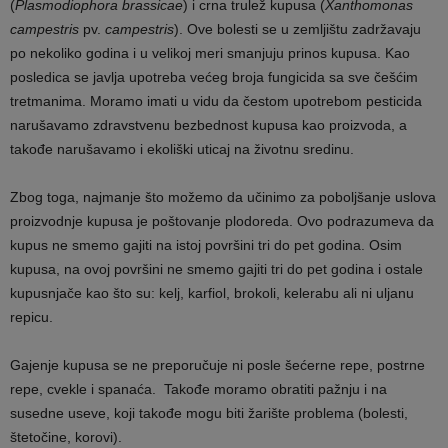
(
Plasmodiophora brassicae
) i crna trulež kupusa (
Xanthomonas
campestris
pv.
campestris
). Ove bolesti se u zemljištu zadržavaju
po nekoliko godina i u velikoj meri smanjuju prinos kupusa. Kao
posledica se javlja upotreba većeg broja fungicida sa sve češćim
tretmanima. Moramo imati u vidu da čestom upotrebom pesticida
narušavamo zdravstvenu bezbednost kupusa kao proizvoda, a
takođe narušavamo i ekoliški uticaj na životnu sredinu.
Zbog toga, najmanje što možemo da učinimo za poboljšanje uslova
proizvodnje kupusa je poštovanje plodoreda. Ovo podrazumeva da
kupus ne smemo gajiti na istoj površini tri do pet godina. Osim
kupusa, na ovoj površini ne smemo gajiti tri do pet godina i ostale
kupusnjače kao što su: kelj, karfiol, brokoli, kelerabu ali ni uljanu
repicu.
Gajenje kupusa se ne preporučuje ni posle šećerne repe, postrne
repe, cvekle i spanaća. Takođe moramo obratiti pažnju i na
susedne useve, koji takođe mogu biti žarište problema (bolesti,
štetočine, korovi).