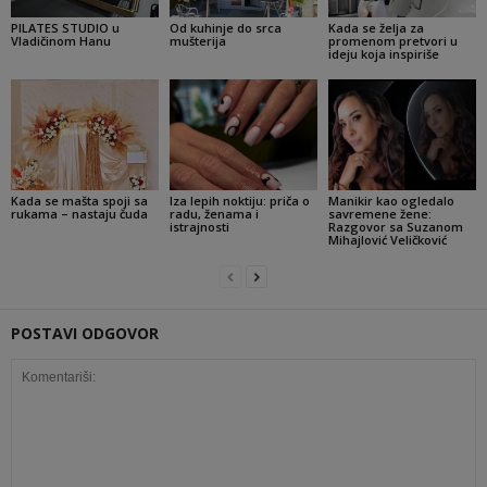
PILATES STUDIO u
Od kuhinje do srca
Kada se želja za
Vladičinom Hanu
mušterija
promenom pretvori u
ideju koja inspiriše
Kada se mašta spoji sa
Iza lepih noktiju: priča o
Manikir kao ogledalo
rukama – nastaju čuda
radu, ženama i
savremene žene:
istrajnosti
Razgovor sa Suzanom
Mihajlović Veličković
POSTAVI ODGOVOR