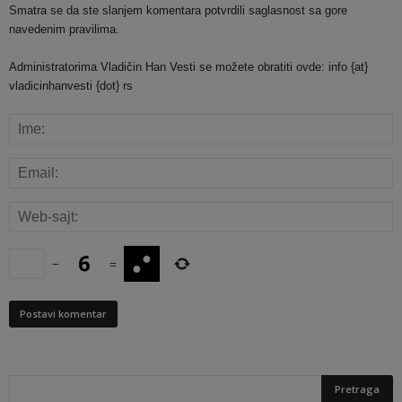
Smatra se da ste slanjem komentara potvrdili saglasnost sa gore
navedenim pravilima.
Administratorima Vladičin Han Vesti se možete obratiti ovde: info {at}
vladicinhanvesti {dot} rs
−
=