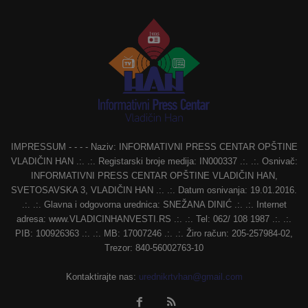
IMPRESSUM - - - - Naziv: INFORMATIVNI PRESS CENTAR OPŠTINE
VLADIČIN HAN .:. .:. Registarski broje medija: IN000337 .:. .:. Osnivač:
INFORMATIVNI PRESS CENTAR OPŠTINE VLADIČIN HAN,
SVETOSAVSKA 3, VLADIČIN HAN .:. .:. Datum osnivanja: 19.01.2016.
.:. .:. Glavna i odgovorna urednica: SNEŽANA DINIĆ .:. .:. Internet
adresa: www.VLADICINHANVESTI.RS .:. .:. Tel: 062/ 108 1987 .:. .:.
PIB: 100926363 .:. .:. MB: 17007246 .:. .:. Žiro račun: 205-257984-02,
Trezor: 840-56002763-10
Kontaktirajte nas:
urednikrtvhan@gmail.com