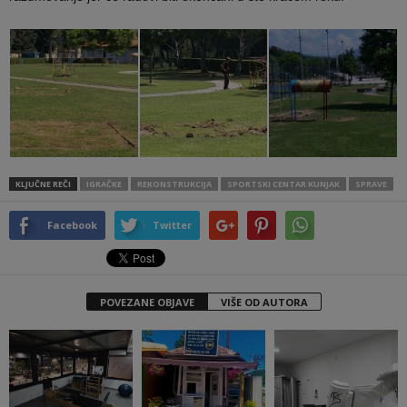
KLJUČNE REČI
IGRAČKE
REKONSTRUKCIJA
SPORTSKI CENTAR KUNJAK
SPRAVE
Facebook
Twitter
POVEZANE OBJAVE
VIŠE OD AUTORA