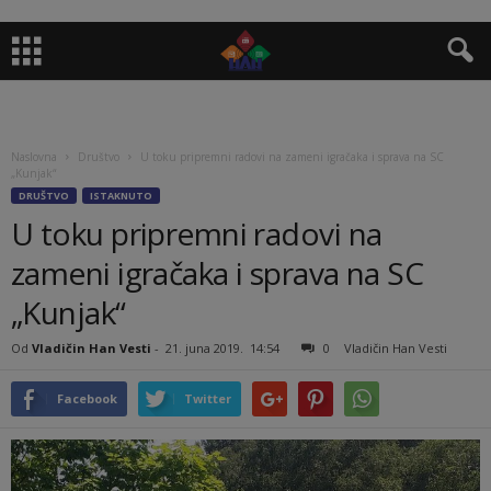
Naslovna
Društvo
U toku pripremni radovi na zameni igračaka i sprava na SC
„Kunjak“
DRUŠTVO
ISTAKNUTO
U toku pripremni radovi na
zameni igračaka i sprava na SC
„Kunjak“
Od
Vladičin Han Vesti
-
21. juna 2019.
14:54
0
Vladičin Han Vesti
Facebook
Twitter