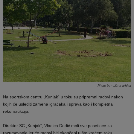
Photo by - Lična arhiva
Na sportskom centru „Kunjak“ u toku su pripremni radovi nakon
kojih će uslediti zamena igračaka i sprava kao i kompletna
rekonsrukcija.
Direktor SC „Kunjak“, Vladica Dodić moli sve posetioce za
razumevanje jer će radovi biti okončani u što kraćem roku.