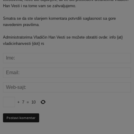
Han Vesti i na tome vam se zahvaljujemo.
Smatra se da ste slanjem komentara potvrdili saglasnost sa gore
navedenim pravilima.
Administratorima Vladičin Han Vesti se možete obratiti ovde: info {at}
vladicinhanvesti {dot} rs
+
7
=
10