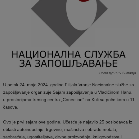
Photo by: RTV Šumadija
U petak 24. maja 2024. godine Filijala Vranje Nacionalne službe za
zapošljavanje organizuje Sajam zapošljavanja u Vladičinom Hanu,
u prostorijama trening centra „Conection“ na Kuli sa početkom u 11
časova.
Ovo je prvi sajam ove godine. Učešće je najavilo 25 poslodavca iz
oblasti autoindustrije, trgovine, mašinstva i obrade metala,
saobraćaja, ugostiteljstva, drvne proizvodnje, knjigovodstva i