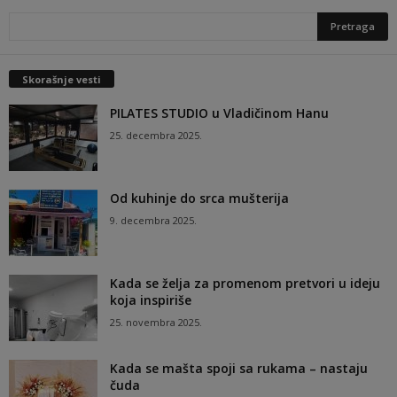
Skorašnje vesti
PILATES STUDIO u Vladičinom Hanu
25. decembra 2025.
Od kuhinje do srca mušterija
9. decembra 2025.
Kada se želja za promenom pretvori u ideju
koja inspiriše
25. novembra 2025.
Kada se mašta spoji sa rukama – nastaju
čuda