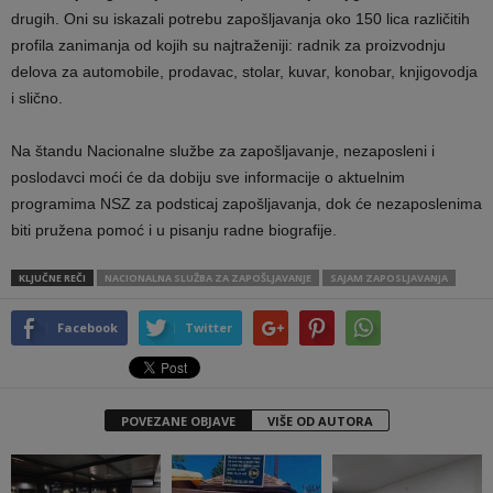
drugih. Oni su iskazali potrebu zapošljavanja oko 150 lica različitih
profila zanimanja od kojih su najtraženiji: radnik za proizvodnju
delova za automobile, prodavac, stolar, kuvar, konobar, knjigovodja
i slično.
Na štandu Nacionalne službe za zapošljavanje, nezaposleni i
poslodavci moći će da dobiju sve informacije o aktuelnim
programima NSZ za podsticaj zapošljavanja, dok će nezaposlenima
biti pružena pomoć i u pisanju radne biografije.
KLJUČNE REČI
NACIONALNA SLUŽBA ZA ZAPOŠLJAVANJE
SAJAM ZAPOSLJAVANJA
Facebook
Twitter
POVEZANE OBJAVE
VIŠE OD AUTORA