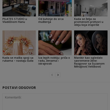
PILATES STUDIO u
Od kuhinje do srca
Kada se želja za
Vladičinom Hanu
mušterija
promenom pretvori u
ideju koja inspiriše
Kada se mašta spoji sa
Iza lepih noktiju: priča o
Manikir kao ogledalo
rukama – nastaju čuda
radu, ženama i
savremene žene:
istrajnosti
Razgovor sa Suzanom
Mihajlović Veličković
POSTAVI ODGOVOR