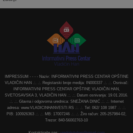
IMPRESSUM - - - - Naziv: INFORMATIVNI PRESS CENTAR OPŠTINE
VLADIČIN HAN .:. .:. Registarski broje medija: IN000337 .:. .:. Osnivač:
INFORMATIVNI PRESS CENTAR OPŠTINE VLADIČIN HAN,
SVETOSAVSKA 3, VLADIČIN HAN .:. .:. Datum osnivanja: 19.01.2016.
.:. .:. Glavna i odgovorna urednica: SNEŽANA DINIĆ .:. .:. Internet
adresa: www.VLADICINHANVESTI.RS .:. .:. Tel: 062/ 108 1987 .:. .:.
PIB: 100926363 .:. .:. MB: 17007246 .:. .:. Žiro račun: 205-257984-02,
Trezor: 840-56002763-10
Kontaktirajte nas:
urednikrtvhan@gmail.com