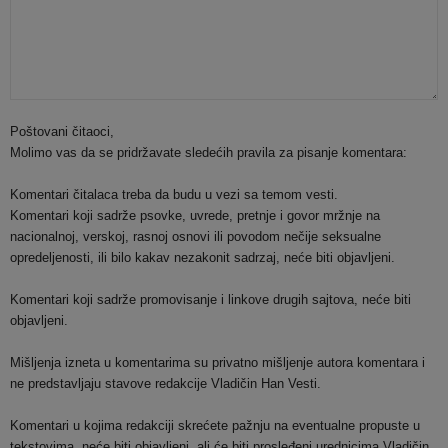
Poštovani čitaoci,
Molimo vas da se pridržavate sledećih pravila za pisanje komentara:
Komentari čitalaca treba da budu u vezi sa temom vesti.
Komentari koji sadrže psovke, uvrede, pretnje i govor mržnje na
nacionalnoj, verskoj, rasnoj osnovi ili povodom nečije seksualne
opredeljenosti, ili bilo kakav nezakonit sadrzaj, neće biti objavljeni.
Komentari koji sadrže promovisanje i linkove drugih sajtova, neće biti
objavljeni.
Mišljenja izneta u komentarima su privatno mišljenje autora komentara i
ne predstavljaju stavove redakcije Vladičin Han Vesti.
Komentari u kojima redakciji skrećete pažnju na eventualne propuste u
tekstovima, neće biti objavljeni, ali će biti prosleđeni urednicima Vladičin