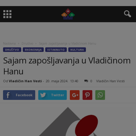
Naslovna
Društvo
Sajam zapošljavanja u Vladičinom Hanu
DRUŠTVO
EKONOMIJA
ISTAKNUTO
KULTURA
Sajam zapošljavanja u Vladičinom
Hanu
Od
Vladičin Han Vesti
-
20. maja 2024.
13:40
0
Vladičin Han Vesti
Facebook
Twitter