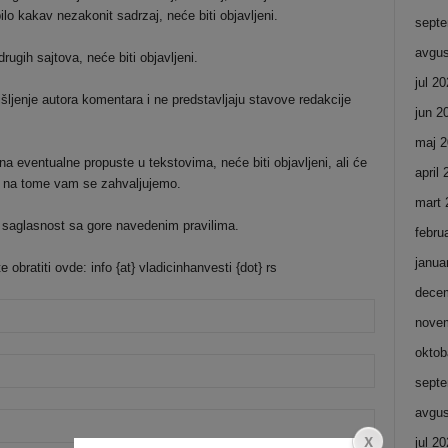
ilo kakav nezakonit sadrzaj, neće biti objavljeni.
septe
avgus
ugih sajtova, neće biti objavljeni.
jul 2
šljenje autora komentara i ne predstavljaju stavove redakcije
jun 2
maj 2
a eventualne propuste u tekstovima, neće biti objavljeni, ali će
april
 i na tome vam se zahvaljujemo.
mart 
 saglasnost sa gore navedenim pravilima.
febru
janua
bratiti ovde: info {at} vladicinhanvesti {dot} rs
dece
nove
oktob
septe
avgus
jul 2