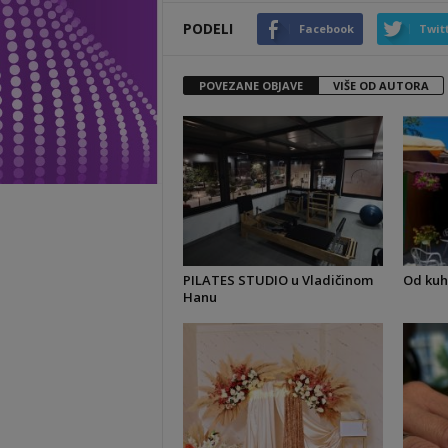
PODELI
Facebook
Twit
POVEZANE OBJAVE
VIŠE OD AUTORA
PILATES STUDIO u Vladičinom
Od kuh
Hanu