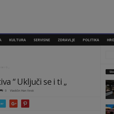
A
KULTURA
SERVISNE
ZDRAVLJE
POLITIKA
HRO
se i ti „
Sko
a “ Uključi se i ti „
0
Vladičin Han Vesti
ter