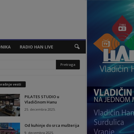
NIKA
RADIO HAN LIVE
rašnje vesti
PILATES STUDIO u
Vladičinom Hanu
25. decembra 2025.
Od kuhinje do srca mušterija
9. decembra 2025.