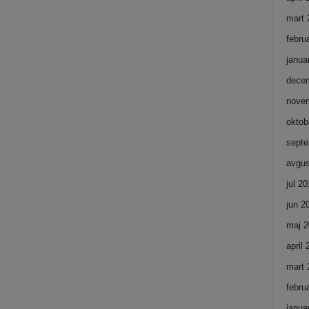
mart 
febru
janua
dece
nove
oktob
septe
avgus
jul 2
jun 2
maj 2
april
mart 
febru
janua