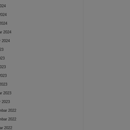
024
 2024
2024
ar 2024
r 2024
023
023
023
 2023
2023
ar 2023
r 2023
mbar 2022
mbar 2022
ar 2022