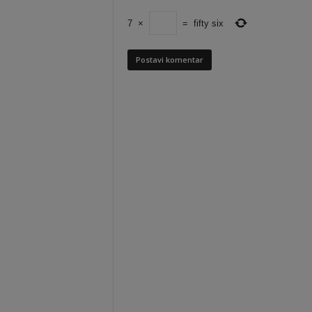
7
×
=
fifty six