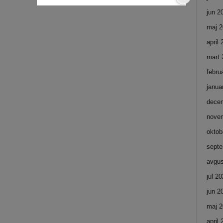
jun 2
maj 2
april
mart 
febru
janua
dece
nove
oktob
septe
avgus
jul 2
jun 2
maj 2
april