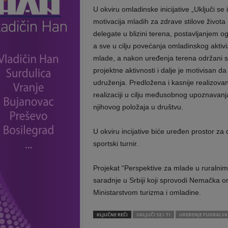
U okviru omladinske inicijative „Uključi se
motivacija mladih za zdrave stilove života
delegate u blizini terena, postavljanjem 
a sve u cilju povećanja omladinskog aktiv
mlade, a nakon uređenja terena održani su t
projektne aktivnosti i dalje je motivisan 
udruženja. Predložena i kasnije realizovana 
realizaciji u cilju međusobnog upoznavanja 
njihovog položaja u društvu.
U okviru incijative biće uređen prostor za
sportski turnir.
Projekat “Perspektive za mlade u ruralni
saradnje u Srbiji koji sprovodi Nemačka 
Ministarstvom turizma i omladine.
KLJUČNE REČI
UKLJUČI SE I TI
UREĐENJE FUDBALS