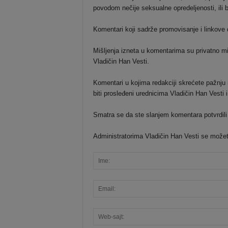
povodom nečije seksualne opredeljenosti, ili b
Komentari koji sadrže promovisanje i linkove dr
Mišljenja izneta u komentarima su privatno mi
Vladičin Han Vesti.
Komentari u kojima redakciji skrećete pažnju n
biti prosleđeni urednicima Vladičin Han Vesti
Smatra se da ste slanjem komentara potvrdili
Administratorima Vladičin Han Vesti se možete o