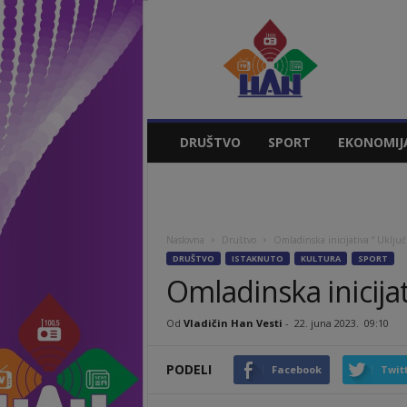
Vladičin
Han
Vesti
DRUŠTVO
SPORT
EKONOMIJ
Naslovna
Društvo
Omladinska inicijativa “ Uključi 
DRUŠTVO
ISTAKNUTO
KULTURA
SPORT
Omladinska inicijativ
Od
Vladičin Han Vesti
-
22. juna 2023.
09:10
PODELI
Facebook
Twit