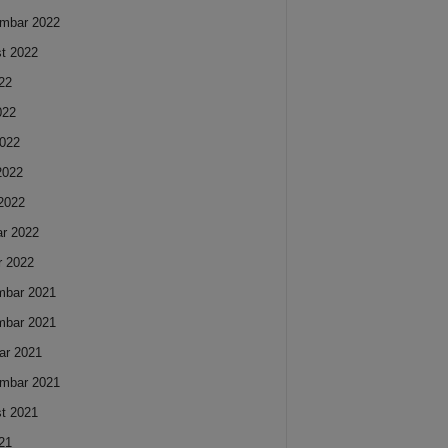
mbar 2022
t 2022
022
022
022
 2022
2022
ar 2022
r 2022
mbar 2021
mbar 2021
ar 2021
mbar 2021
t 2021
021