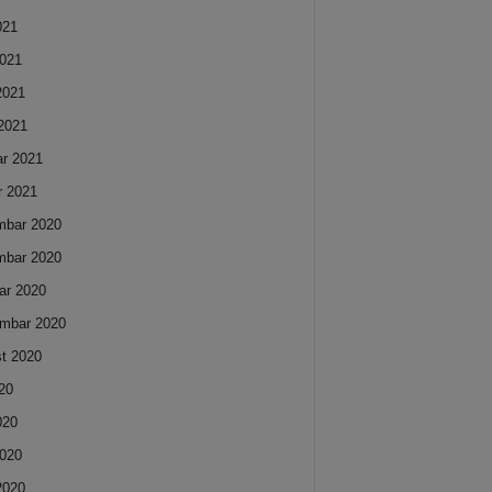
021
021
 2021
2021
ar 2021
r 2021
mbar 2020
mbar 2020
ar 2020
mbar 2020
t 2020
020
020
020
 2020