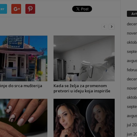
ter
Ar
dece
nove
oktob
septe
avgus
febru
dece
inje do srca mušterija
Kada se želja za promenom
nove
pretvori u ideju koja inspiriše
oktob
septe
avgus
jul 2
jun 2