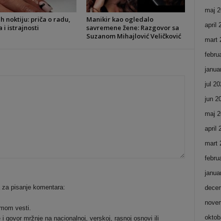
maj 2
ih noktiju: priča o radu,
Manikir kao ogledalo
april
i istrajnosti
savremene žene: Razgovor sa
Suzanom Mihajlović Veličković
mart 
febru
janua
jul 2
jun 2
maj 2
april
mart 
febru
janua
a za pisanje komentara:
dece
nove
emom vesti.
oktob
i govor mržnje na nacionalnoj, verskoj, rasnoj osnovi ili