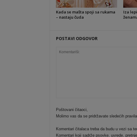
Kada se mašta spoji sa rukama
Iza lep
– nastaju čuda
ženama 
POSTAVI ODGOVOR
Poštovani čitaoci,
Molimo vas da se pridržavate sledećih pravil
Komentari čitalaca treba da budu u vezi sa t
Komentari koji sadrže psovke, uvrede, pretnje 