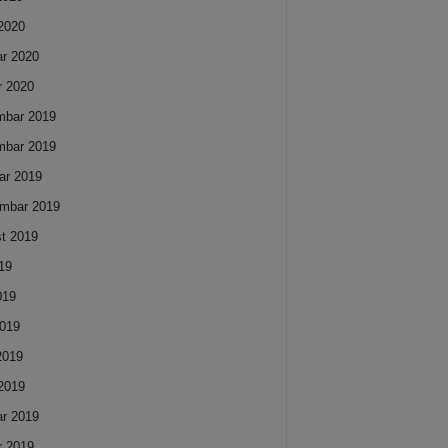
2020
ar 2020
r 2020
mbar 2019
mbar 2019
ar 2019
mbar 2019
t 2019
019
019
019
 2019
2019
ar 2019
r 2019