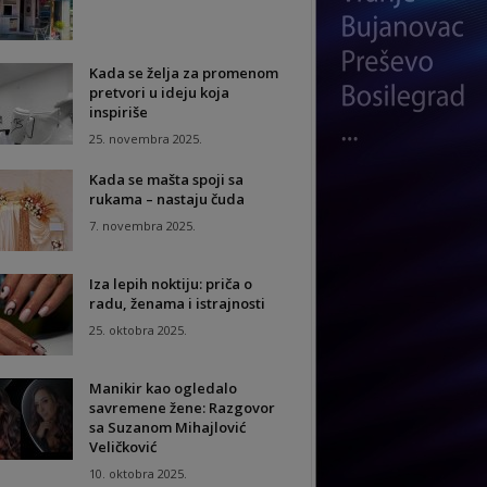
Kada se želja za promenom
pretvori u ideju koja
inspiriše
25. novembra 2025.
Kada se mašta spoji sa
rukama – nastaju čuda
7. novembra 2025.
Iza lepih noktiju: priča o
radu, ženama i istrajnosti
25. oktobra 2025.
Manikir kao ogledalo
savremene žene: Razgovor
sa Suzanom Mihajlović
Veličković
10. oktobra 2025.