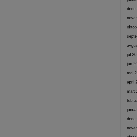
dece
nove
oktob
septe
avgus
jul 2
jun 2
maj 2
april
mart 
febru
janua
dece
nove