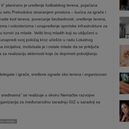
 i ti“ planirano je uređenje fudbalskog terena, pojačana
 u selu Prekodolce stvaranjem prostora – kućica za igrače i
ograde kod terena, povećanje bezbednosti, uređenje terena,
izma i volonterizma i unapređenje sportske infrastrukture za
urniri za mlade. Veliki broj mladih koji su uključeni u
da unapredi svoj položaj kroz učešće u radu Lokalnog
inicijativa, motivisala je i ostale mlade da se priključe
za realizaciju aktivnosti koje će doprineti poboljšanju
 delegate i igrače, sređene ograde oko terena i organizovan
m sredinama” se realizuje u okviru Nemačke razvojne
organizacija za međunarodnu saradnju GIZ u saradnji sa
KOG TERENA