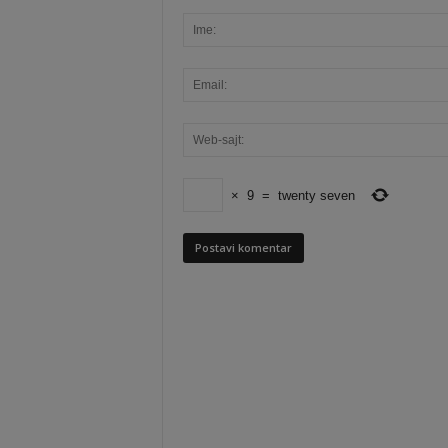
×
9
=
twenty seven