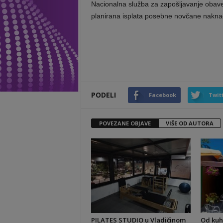
Nacionalna služba za zapošljavanje obave
planirana isplata posebne novčane nakn
PODELI
Facebook
Twit
POVEZANE OBJAVE
VIŠE OD AUTORA
PILATES STUDIO u Vladičinom
Od kuh