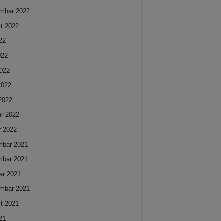
mbar 2022
t 2022
022
022
022
 2022
2022
ar 2022
r 2022
mbar 2021
mbar 2021
ar 2021
mbar 2021
t 2021
021