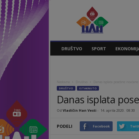
Vladičin
Han
Vesti
DRUŠTVO
SPORT
EKONOMIJ
Naslovna
Društvo
Danas isplata posebne novčan
DRUŠTVO
ISTAKNUTO
Danas isplata po
Od
Vladičin Han Vesti
-
14. aprila 2020.
08:30
PODELI
Facebook
Twit