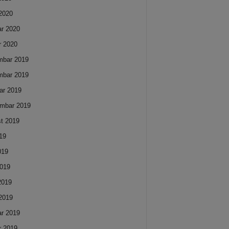
2020
ar 2020
r 2020
mbar 2019
mbar 2019
ar 2019
mbar 2019
t 2019
019
019
019
 2019
2019
ar 2019
r 2019