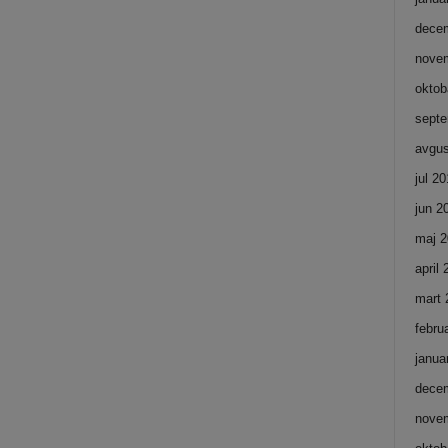
dece
nove
oktob
septe
avgus
jul 2
jun 2
maj 2
april
mart 
febru
janua
dece
nove