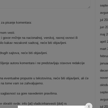
septe
avgus
jul 2
a za pisanje komentara:
jun 2
emom vesti.
maj 2
i govor mržnje na nacionalnoj, verskoj, rasnoj osnovi ili
april
ilo kakav nezakonit sadrzaj, neće biti objavljeni.
mart 
ugih sajtova, neće biti objavljeni.
febru
šljenje autora komentara i ne predstavljaju stavove redakcije
janua
dece
nove
a eventualne propuste u tekstovima, neće biti objavljeni, ali će
 i na tome vam se zahvaljujemo.
oktob
septe
 saglasnost sa gore navedenim pravilima.
avgus
bratiti ovde: info {at} vladicinhanvesti {dot} rs
jul 2