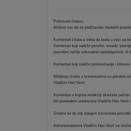
Poštovani čitaoci,
Molimo vas da se pridržavate sledećih pravil
Komentari čitalaca treba da budu u vezi sa t
Komentari koji sadrže psovke, uvrede, pretnje 
povodom nečije seksualne opredeljenosti, ili b
Komentari koji sadrže promovisanje i linkove dr
Mišljenja izneta u komentarima su privatno mi
Vladičin Han Vesti.
Komentari u kojima redakciji skrećete pažnju n
biti prosleđeni urednicima Vladičin Han Vesti
Smatra se da ste slanjem komentara potvrdili
Administratorima Vladičin Han Vesti se možete o