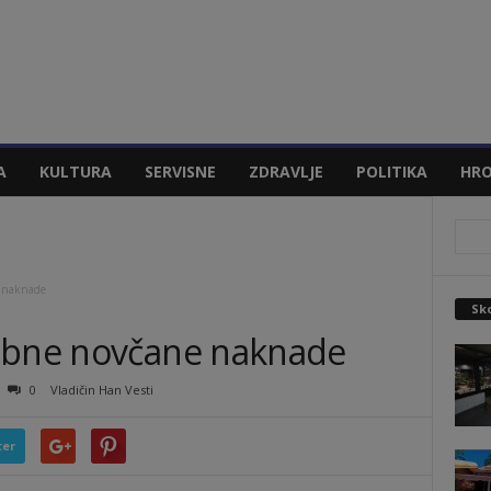
A
KULTURA
SERVISNE
ZDRAVLJE
POLITIKA
HRO
e naknade
Sko
sebne novčane naknade
0
Vladičin Han Vesti
ter