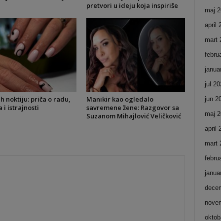
pretvori u ideju koja inspiriše
maj 2
april
mart 
febru
janua
jul 2
ih noktiju: priča o radu,
Manikir kao ogledalo
jun 2
i istrajnosti
savremene žene: Razgovor sa
maj 2
Suzanom Mihajlović Veličković
april
mart 
febru
janua
dece
nove
oktob