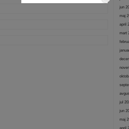
jun 2
maj 2
april
mart 
febru
janua
dece
nove
oktob
septe
avgus
jul 2
jun 2
maj 2
april