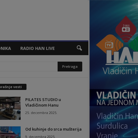
NIKA
RADIO HAN LIVE
rašnje vesti
PILATES STUDIO u
Vladičinom Hanu
25. decembra 2025.
Od kuhinje do srca mušterija
9. decembra 2025.