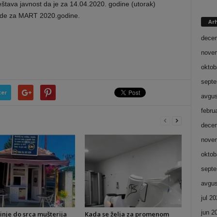
štava javnost da je za 14.04.2020. godine (utorak)
ade za MART 2020.godine.
Ar
dece
nove
oktob
septe
ter
avgus
febru
dece
nove
oktob
septe
avgus
jul 2
jun 2
inje do srca mušterija
Kada se želja za promenom