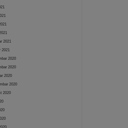
021
021
 2021
2021
ar 2021
r 2021
mbar 2020
mbar 2020
ar 2020
mbar 2020
t 2020
020
020
020
 2020