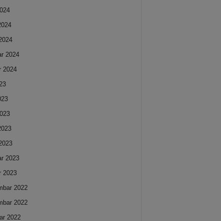
024
 2024
2024
ar 2024
r 2024
023
023
023
 2023
2023
ar 2023
r 2023
mbar 2022
mbar 2022
ar 2022