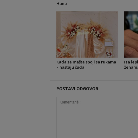
Hanu
Kada se mašta spoji sa rukama
Iza lep
– nastaju čuda
ženama 
POSTAVI ODGOVOR