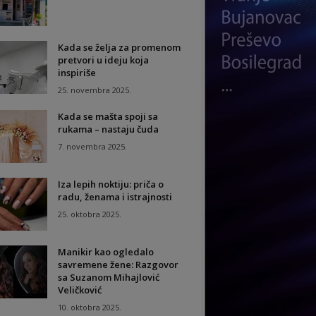
Kada se želja za promenom
pretvori u ideju koja
inspiriše
25. novembra 2025.
Kada se mašta spoji sa
rukama – nastaju čuda
7. novembra 2025.
Iza lepih noktiju: priča o
radu, ženama i istrajnosti
25. oktobra 2025.
Manikir kao ogledalo
savremene žene: Razgovor
sa Suzanom Mihajlović
Veličković
10. oktobra 2025.