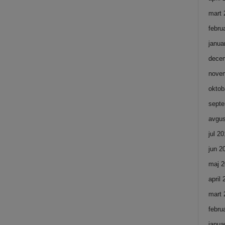
mart 
febru
janua
dece
nove
oktob
septe
avgus
jul 2
jun 2
maj 2
april
mart 
febru
janua