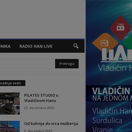
NIKA
RADIO HAN LIVE
rašnje vesti
PILATES STUDIO u
Vladičinom Hanu
25. decembra 2025.
Od kuhinje do srca mušterija
9. decembra 2025.