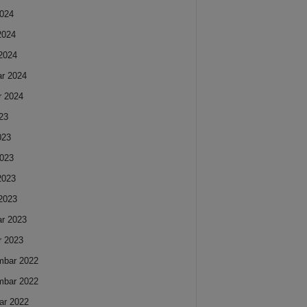
024
 2024
2024
ar 2024
r 2024
023
023
023
 2023
2023
ar 2023
r 2023
mbar 2022
mbar 2022
ar 2022