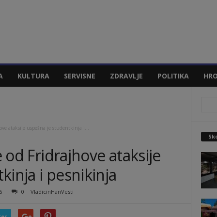
A
KULTURA
SERVISNE
ZDRAVLJE
POLITIKA
HRO
hove ataksije uspešna je studentkinja i...
Sko
e od Fridrajhove ataksije
kinja i pesnikinja
6
0
VladicinHanVesti
ter