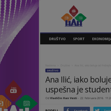
Vladičin
Han
Vesti
DRUŠTVO
SPORT
EKONOMIJ
Naslovna
Društvo
Ana Ilić, iako boluje od Fridraj
DRUŠTVO
Ana Ilić, iako boluj
uspešna je student
Od
Vladičin Han Vesti
-
22. februara 2016.
11:2
PODELI
Facebook
Twit