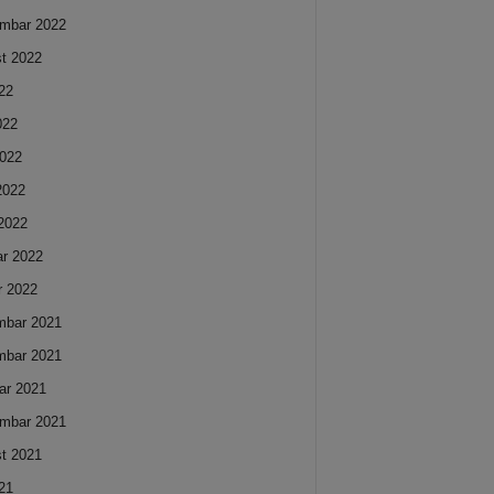
mbar 2022
t 2022
022
022
022
 2022
2022
ar 2022
r 2022
mbar 2021
mbar 2021
ar 2021
mbar 2021
t 2021
021