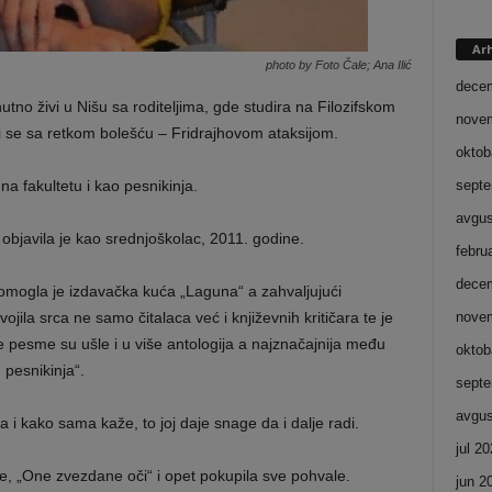
Ar
photo by Foto Čale; Ana Ilić
dece
tno živi u Nišu sa roditeljima, gde studira na Filozifskom
nove
i se sa retkom bolešću – Fridrajhovom ataksijom.
oktob
 na fakultetu i kao pesnikinja.
septe
avgus
objavila je kao srednjoškolac, 2011. godine.
febru
dece
mogla je izdavačka kuća „Laguna“ a zahvaljujući
ojila srca ne samo čitalaca već i književnih kritičara te je
nove
pesme su ušle i u više antologija a najznačajnija među
oktob
 pesnikinja“.
septe
avgus
da i kako sama kaže, to joj daje snage da i dalje radi.
jul 2
e, „One zvezdane oči“ i opet pokupila sve pohvale.
jun 2