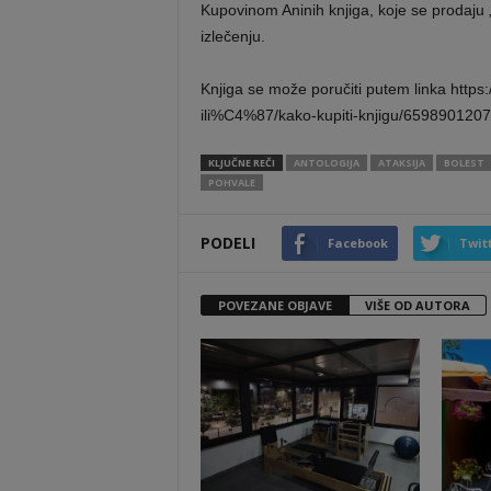
Kupovinom Aninih knjiga, koje se prodaju
izlečenju.
Knjiga se može poručiti putem linka http
ili%C4%87/kako-kupiti-knjigu/659890120
KLJUČNE REČI
ANTOLOGIJA
ATAKSIJA
BOLEST
POHVALE
PODELI
Facebook
Twit
POVEZANE OBJAVE
VIŠE OD AUTORA