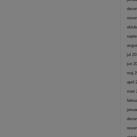
dece
nove
oktob
septe
avgus
jul 2
jun 2
maj 2
april
mart 
febru
janua
dece
nove