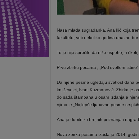
Naša mlada sugrađanka, Ana Ilić koja trenu
fakultetu, već nekoliko godina unazad bor
To je nije sprečilo da niže uspehe, u školi,
Prvu zbirku pesama , „Pod svetlom istine“ 
Da njene pesme ugledaju svetlost dana po
književnici, Ivani Kuzmanović. Zbirka je osv
do sada štampana u osam izdanja a njene 
njima je „Najlepše ljubavne pesme srspkih
Ana je dobitnik i brojnih priznanja i nagra
Nova zbirka pesama izašla je 2014. godin