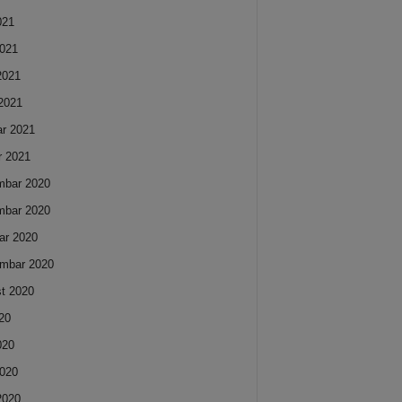
021
021
 2021
2021
ar 2021
r 2021
mbar 2020
mbar 2020
ar 2020
mbar 2020
t 2020
020
020
020
 2020