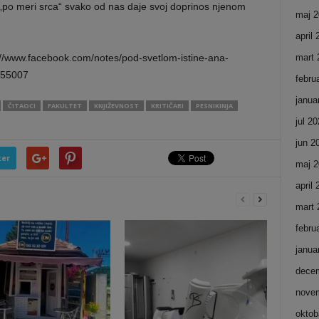
 „po meri srca“ svako od nas daje svoj doprinos njenom
maj 2
april
s://www.facebook.com/notes/pod-svetlom-istine-ana-
mart 
755007
febru
janua
ČITAOCI
FAKULTET
KNJIŽEVNOST
KRITIČARI
PESNIKINJA
jul 2
jun 2
ter
maj 2
april
mart 
febru
janua
dece
nove
oktob