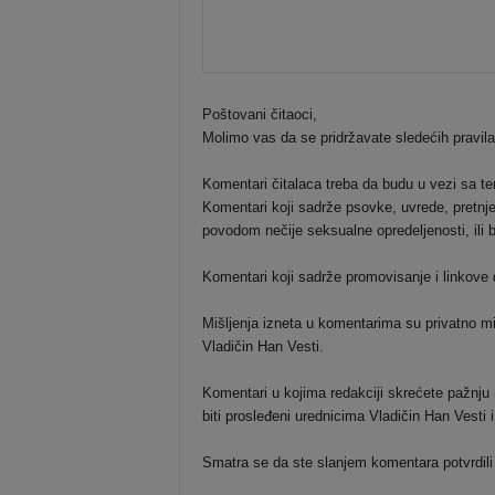
Poštovani čitaoci,
Molimo vas da se pridržavate sledećih pravil
Komentari čitalaca treba da budu u vezi sa t
Komentari koji sadrže psovke, uvrede, pretnje 
povodom nečije seksualne opredeljenosti, ili b
Komentari koji sadrže promovisanje i linkove dr
Mišljenja izneta u komentarima su privatno mi
Vladičin Han Vesti.
Komentari u kojima redakciji skrećete pažnju n
biti prosleđeni urednicima Vladičin Han Vesti
Smatra se da ste slanjem komentara potvrdili