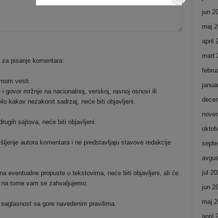
jun 2
maj 2
april
mart 
a za pisanje komentara:
febru
emom vesti.
janua
i govor mržnje na nacionalnoj, verskoj, rasnoj osnovi ili
dece
ilo kakav nezakonit sadrzaj, neće biti objavljeni.
nove
ugih sajtova, neće biti objavljeni.
oktob
šljenje autora komentara i ne predstavljaju stavove redakcije
septe
avgus
jul 2
a eventualne propuste u tekstovima, neće biti objavljeni, ali će
 i na tome vam se zahvaljujemo.
jun 2
maj 2
 saglasnost sa gore navedenim pravilima.
april