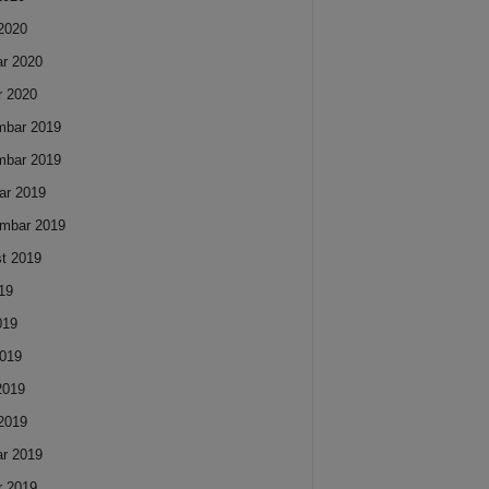
2020
ar 2020
r 2020
mbar 2019
mbar 2019
ar 2019
mbar 2019
t 2019
019
019
019
 2019
2019
ar 2019
r 2019