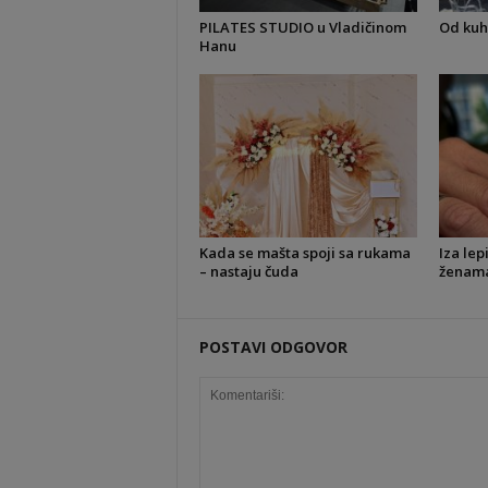
PILATES STUDIO u Vladičinom
Od kuh
Hanu
Kada se mašta spoji sa rukama
Iza lep
– nastaju čuda
ženama 
POSTAVI ODGOVOR