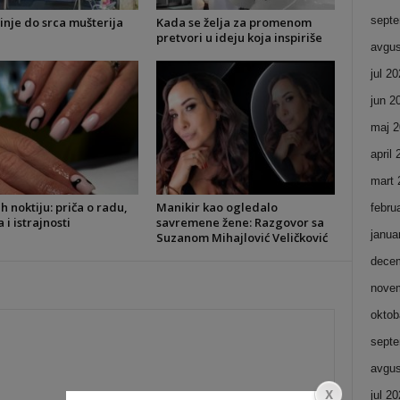
septe
inje do srca mušterija
Kada se želja za promenom
pretvori u ideju koja inspiriše
avgus
jul 2
jun 2
maj 2
april
mart 
ih noktiju: priča o radu,
Manikir kao ogledalo
febru
i istrajnosti
savremene žene: Razgovor sa
janua
Suzanom Mihajlović Veličković
dece
nove
oktob
septe
avgus
jul 2