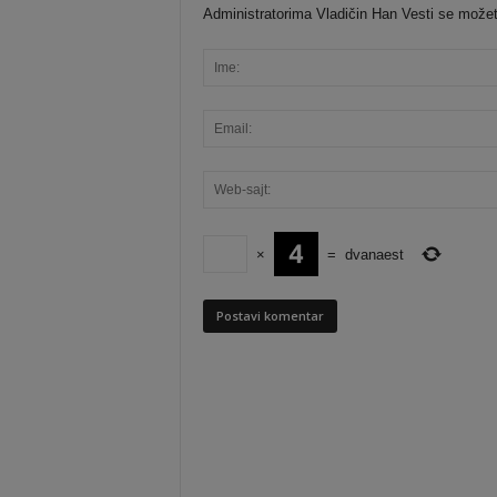
Administratorima Vladičin Han Vesti se možete o
×
=
dvanaest