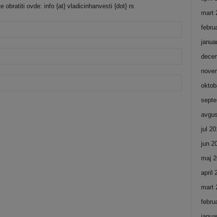
bratiti ovde: info {at} vladicinhanvesti {dot} rs
mart 
febru
janua
dece
nove
oktob
septe
avgus
jul 2
jun 2
maj 2
april
mart 
febru
janua