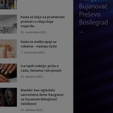
Kada se želja za promenom
pretvori u ideju koja
inspiriše
25. novembra 2025.
Kada se mašta spoji sa
rukama – nastaju čuda
7. novembra 2025.
Iza lepih noktiju: priča o
radu, ženama i istrajnosti
25. oktobra 2025.
Manikir kao ogledalo
savremene žene: Razgovor
sa Suzanom Mihajlović
Veličković
10. oktobra 2025.