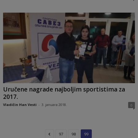
Uručene nagrade najboljim sportistima za
2017.
Vladičin Han Vesti
-
3. januara 2018.
0
97
98
99