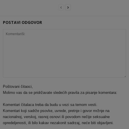
POSTAVI ODGOVOR
Poštovani čitaoci,
Molimo vas da se pridržavate sledećih pravila za pisanje komentara:
Komentari čitalaca treba da budu u vezi sa temom vesti.
Komentari koji sadrže psovke, uvrede, pretnje i govor mržnje na
nacionalnoj, verskoj, rasnoj osnovi ili povodom nečije seksualne
opredeljenosti, ili bilo kakav nezakonit sadrzaj, neće biti objavljeni.