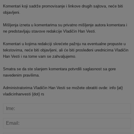
Komentari koji sadrže promovisanje i linkove drugih sajtova, neće biti
objavljeni.
Mišljenja izneta u komentarima su privatno mišljenje autora komentara i
ne predstavljaju stavove redakcije Vladičin Han Vesti.
Komentari u kojima redakciji skrećete pažnju na eventualne propuste u
tekstovima, neće biti objavljeni, ali će biti prosleđeni urednicima Vladičin
Han Vesti i na tome vam se zahvaljujemo.
Smatra se da ste slanjem komentara potvrdili saglasnost sa gore
navedenim pravilima.
Administratorima Vladičin Han Vesti se možete obratiti ovde: info {at}
vladicinhanvesti {dot} rs