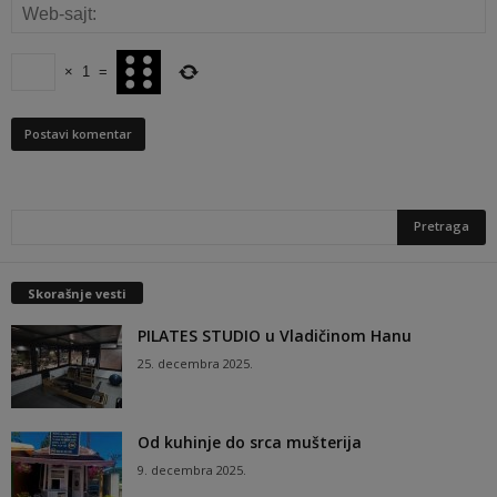
×
1
=
Skorašnje vesti
PILATES STUDIO u Vladičinom Hanu
25. decembra 2025.
Od kuhinje do srca mušterija
9. decembra 2025.