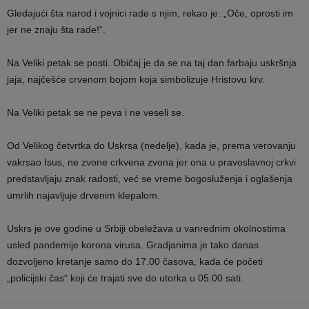
Gledajući šta narod i vojnici rade s njim, rekao je: „Oče, oprosti im
jer ne znaju šta rade!“.
Na Veliki petak se posti. Običaj je da se na taj dan farbaju uskršnja
jaja, najčešće crvenom bojom koja simbolizuje Hristovu krv.
Na Veliki petak se ne peva i ne veseli se.
Od Velikog četvrtka do Uskrsa (nedelje), kada je, prema verovanju
vakrsao Isus, ne zvone crkvena zvona jer ona u pravoslavnoj crkvi
predstavljaju znak radosti, već se vreme bogosluženja i oglašenja
umrlih najavljuje drvenim klepalom.
Uskrs je ove godine u Srbiji obeležava u vanrednim okolnostima
usled pandemije korona virusa. Gradjanima je tako danas
dozvoljeno kretanje samo do 17.00 časova, kada će početi
„policijski čas“ koji će trajati sve do utorka u 05.00 sati.