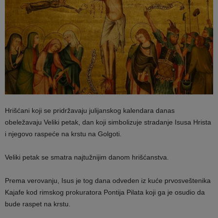
Hrišćani koji se pridržavaju julijanskog kalendara danas
obeležavaju Veliki petak, dan koji simbolizuje stradanje Isusa Hrista
i njegovo raspeće na krstu na Golgoti.
Veliki petak se smatra najtužnijim danom hrišćanstva.
Prema verovanju, Isus je tog dana odveden iz kuće prvosveštenika
Kajafe kod rimskog prokuratora Pontija Pilata koji ga je osudio da
bude raspet na krstu.