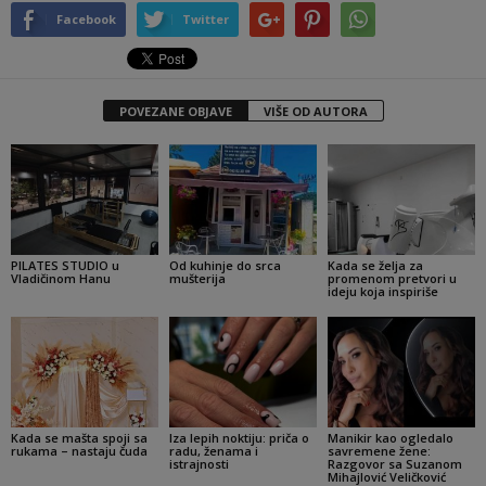
Facebook
Twitter
POVEZANE OBJAVE
VIŠE OD AUTORA
PILATES STUDIO u
Od kuhinje do srca
Kada se želja za
Vladičinom Hanu
mušterija
promenom pretvori u
ideju koja inspiriše
Kada se mašta spoji sa
Iza lepih noktiju: priča o
Manikir kao ogledalo
rukama – nastaju čuda
radu, ženama i
savremene žene:
istrajnosti
Razgovor sa Suzanom
Mihajlović Veličković