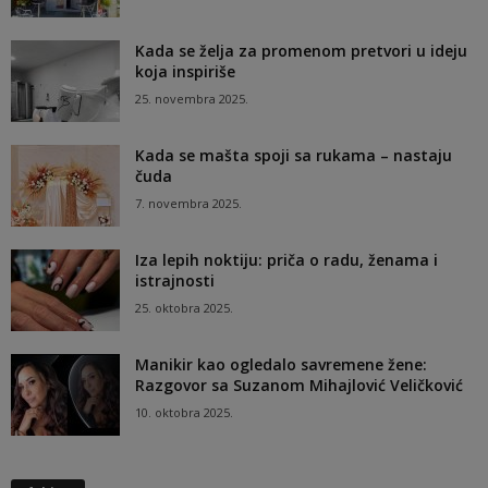
Kada se želja za promenom pretvori u ideju
koja inspiriše
25. novembra 2025.
Kada se mašta spoji sa rukama – nastaju
čuda
7. novembra 2025.
Iza lepih noktiju: priča o radu, ženama i
istrajnosti
25. oktobra 2025.
Manikir kao ogledalo savremene žene:
Razgovor sa Suzanom Mihajlović Veličković
10. oktobra 2025.