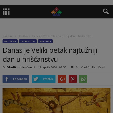
Naslovna
Društvo
Danas je Veliki petak najtužniji dan u hrišćanstvu
DRUŠTVO
ISTAKNUTO
KULTURA
Danas je Veliki petak najtužniji
dan u hrišćanstvu
Od
Vladičin Han Vesti
-
17. aprila 2020.
08:55
0
Vladičin Han Vesti
Facebook
Twitter